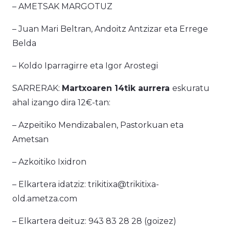
– AMETSAK MARGOTUZ
– Juan Mari Beltran, Andoitz Antzizar eta Errege
Belda
– Koldo Iparragirre eta Igor Arostegi
SARRERAK:
Martxoaren 14tik aurrera
eskuratu
ahal izango dira 12€-tan:
– Azpeitiko Mendizabalen, Pastorkuan eta
Ametsan
– Azkoitiko Ixidron
– Elkartera idatziz: trikitixa@trikitixa-
old.ametza.com
– Elkartera deituz: 943 83 28 28 (goizez)