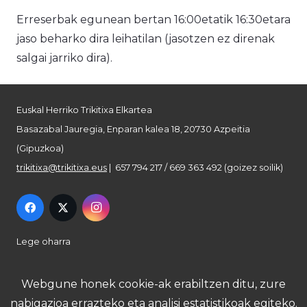
Erreserbak egunean bertan 16:00etatik 16:30etara
jaso beharko dira leihatilan (jasotzen ez direnak
salgai jarriko dira).
Euskal Herriko Trikitixa Elkartea
Basazabal Jauregia, Enparan kalea 18, 20730 Azpeitia
(Gipuzkoa)
trikitixa@trikitixa.eus
| 657 794 217 / 669 363 492 (goizez soilik)
Lege oharra
Pribatutasun politika
Webgune honek cookie-ak erabiltzen ditu, zure
nabigazioa errazteko eta analisi estatistikoak egiteko.