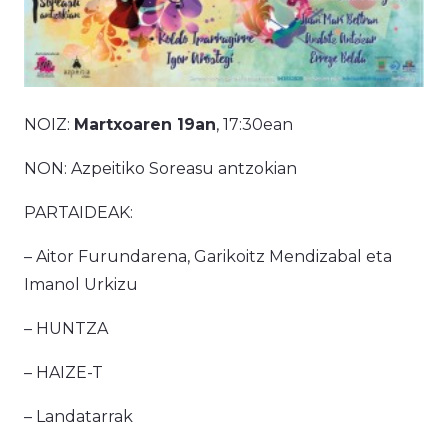
NOIZ:
Martxoaren 19an
, 17:30ean
NON: Azpeitiko Soreasu antzokian
PARTAIDEAK:
– Aitor Furundarena, Garikoitz Mendizabal eta
Imanol Urkizu
– HUNTZA
– HAIZE-T
– Landatarrak