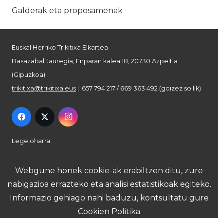
Galderak eta proposamenak
Euskal Herriko Trikitixa Elkartea
Basazabal Jauregia, Enparan kalea 18, 20730 Azpeitia
(Gipuzkoa)
trikitixa@trikitixa.eus
| 657 794 217 / 669 363 492 (goizez soilik)
Lege oharra
Pribatutasun politika
Webgune honek cookie-ak erabiltzen ditu, zure
nabigazioa errazteko eta analisi estatistikoak egiteko.
Cookie politika
Informazio gehiago nahi baduzu, kontsultatu gure
Cookien Politika