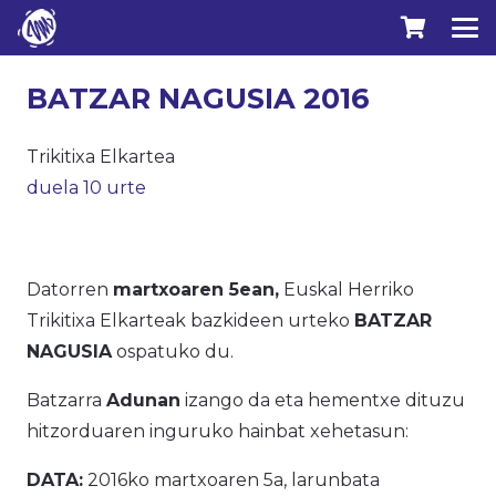
BATZAR NAGUSIA 2016
Trikitixa Elkartea
duela 10 urte
Datorren
martxoaren 5ean,
Euskal Herriko
Trikitixa Elkarteak bazkideen urteko
BATZAR
NAGUSIA
ospatuko du.
Batzarra
Adunan
izango da eta hementxe dituzu
hitzorduaren inguruko hainbat xehetasun:
DATA:
2016ko martxoaren 5a, larunbata