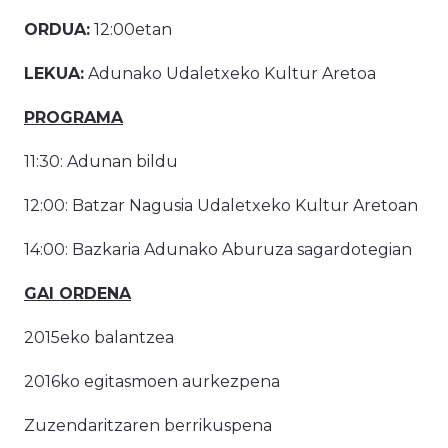
ORDUA:
12:00etan
LEKUA:
Adunako Udaletxeko Kultur Aretoa
PROGRAMA
11:30: Adunan bildu
12:00: Batzar Nagusia Udaletxeko Kultur Aretoan
14:00: Bazkaria Adunako Aburuza sagardotegian
GAI ORDENA
2015eko balantzea
2016ko egitasmoen aurkezpena
Zuzendaritzaren berrikuspena