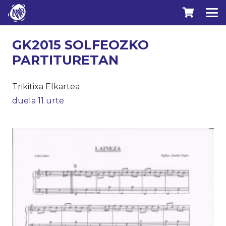
GK2015 SOLFEOZKO
PARTITURETAN
Trikitixa Elkartea
duela 11 urte