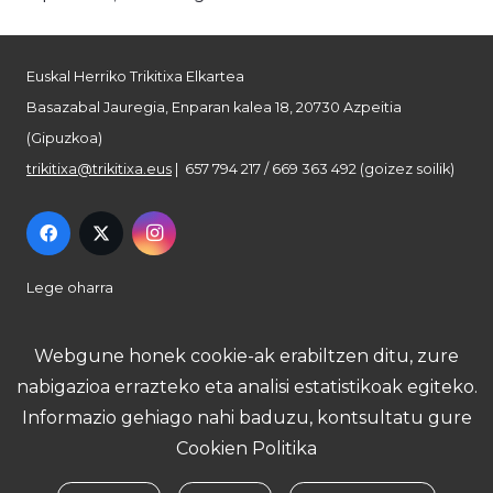
Euskal Herriko Trikitixa Elkartea
Basazabal Jauregia, Enparan kalea 18, 20730 Azpeitia
(Gipuzkoa)
trikitixa@trikitixa.eus
| 657 794 217 / 669 363 492 (goizez soilik)
Lege oharra
Pribatutasun politika
Webgune honek cookie-ak erabiltzen ditu, zure
nabigazioa errazteko eta analisi estatistikoak egiteko.
Cookie politika
Informazio gehiago nahi baduzu, kontsultatu gure
Cookien Politika