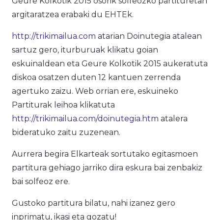
Geure Kolkotik 2015 osorik solfeozko partituretan
argitaratzea erabaki du EHTEk.
http://trikimailua.com
atarian Doinutegia atalean
sartuz gero, iturburuak klikatu goian
eskuinaldean eta Geure Kolkotik 2015 aukeratuta
diskoa osatzen duten 12 kantuen zerrenda
agertuko zaizu. Web orrian ere, eskuineko
Partiturak leihoa klikatuta
http://trikimailua.com/doinutegia.htm
atalera
bideratuko zaitu zuzenean.
Aurrera begira Elkarteak sortutako egitasmoen
partitura gehiago jarriko dira eskura bai zenbakiz
bai solfeoz ere.
Gustoko partitura bilatu, nahi izanez gero
inprimatu, ikasi eta gozatu!