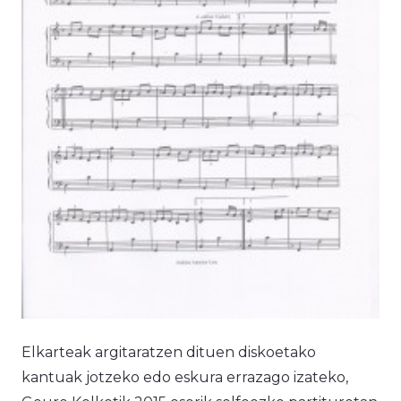
Elkarteak argitaratzen dituen diskoetako
kantuak jotzeko edo eskura errazago izateko,