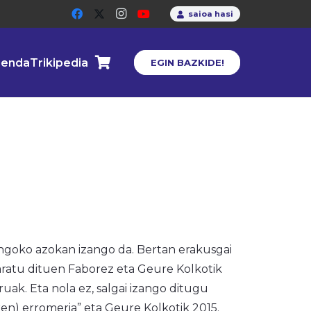
saioa hasi
enda
Trikipedia
EGIN BAZKIDE!
angoko azokan izango da. Bertan erakusgai
taratu dituen Faborez eta Geure Kolkotik
uruak. Eta nola ez, salgai izango ditugu
en) erromeria” eta Geure Kolkotik 2015.