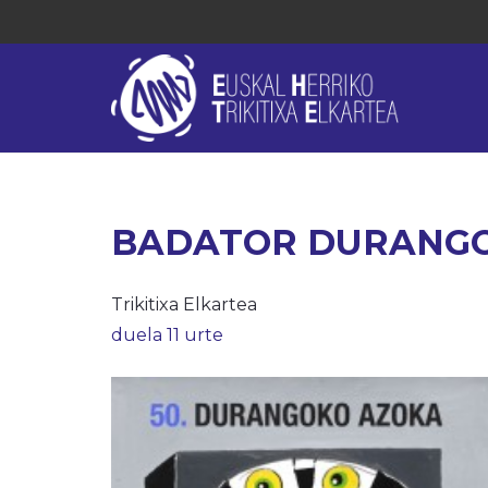
BADATOR DURANG
Trikitixa Elkartea
duela 11 urte