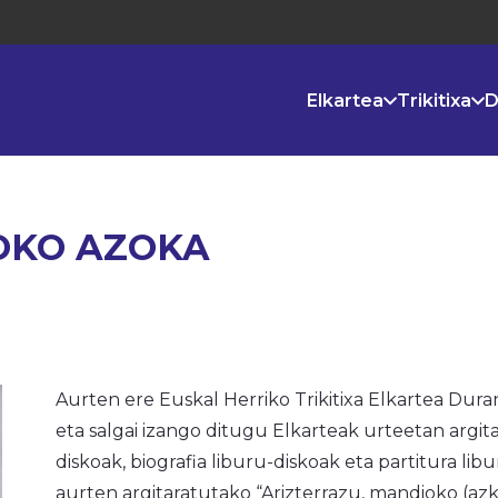
Elkartea
Trikitixa
D
OKO AZOKA
Aurten ere Euskal Herriko Trikitixa Elkartea Dur
eta salgai izango ditugu Elkarteak urteetan argi
diskoak, biografia liburu-diskoak eta partitura lib
aurten argitaratutako “Arizterrazu, mandioko (azk