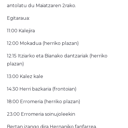
antolatu du Maiatzaren 2rako.
Egitaraua:
11:00 Kalejira
12:00 Mokadua (herriko plazan)
12:15 Itziarko eta Bianako dantzariak (herriko
plazan)
13:00 Kalez kale
14:30 Herri bazkaria (frontoian)
18:00 Erromeria (herriko plazan)
23:00 Erromeria soinujoleekin
Bertan izango dira Hernaniko fanfarrea,