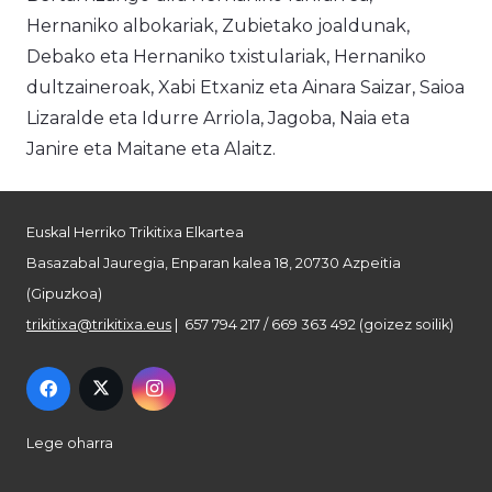
Hernaniko albokariak, Zubietako joaldunak,
Debako eta Hernaniko txistulariak, Hernaniko
dultzaineroak, Xabi Etxaniz eta Ainara Saizar, Saioa
Lizaralde eta Idurre Arriola, Jagoba, Naia eta
Janire eta Maitane eta Alaitz.
Euskal Herriko Trikitixa Elkartea
Basazabal Jauregia, Enparan kalea 18, 20730 Azpeitia
(Gipuzkoa)
trikitixa@trikitixa.eus
| 657 794 217 / 669 363 492 (goizez soilik)
Lege oharra