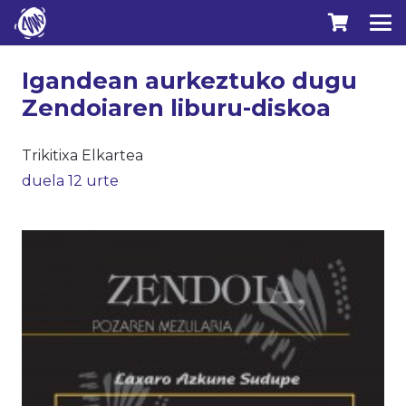
Igandean aurkeztuko dugu
Zendoiaren liburu-diskoa
Trikitixa Elkartea
duela 12 urte