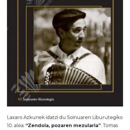
Laxaro Azkunek idatzi du Soinuaren Liburutegiko
10. alea:
“Zendoia, pozaren mezularia”
. Tomas