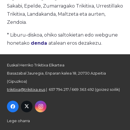
Sakabi, Epelde, Zumarragako Trikitixa, Urrestillako
Trikitixa, Landakanda, Maltzeta eta aurten,
Zendoia.
* Liburu-diskoa, ohiko saltokietan edo webgune
honetako
denda
atalean eros dezakezu.
Euskal Herriko Trikitixa Elkartea
Basazabal Jauregia, Enparan kalea 18, 20730 Azpeitia
(Gipuzkoa)
trikitixa@trikitixa.eus
| 657 794 217 / 669 363 492 (goizez soilik)
Lege oharra