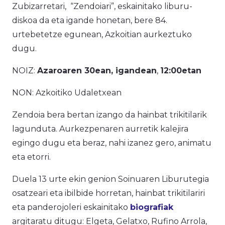
Zubizarretari, “Zendoiari”, eskainitako liburu-
diskoa da eta igande honetan, bere 84.
urtebetetze egunean, Azkoitian aurkeztuko
dugu.
NOIZ:
Azaroaren 30ean, igandean
,
12:00etan
NON: Azkoitiko Udaletxean
Zendoia bera bertan izango da hainbat trikitilarik
lagunduta. Aurkezpenaren aurretik kalejira
egingo dugu eta beraz, nahi izanez gero, animatu
eta etorri.
Duela 13 urte ekin genion Soinuaren Liburutegia
osatzeari eta ibilbide horretan, hainbat trikitilariri
eta panderojoleri eskainitako
biografiak
argitaratu ditugu: Elgeta, Gelatxo, Rufino Arrola,