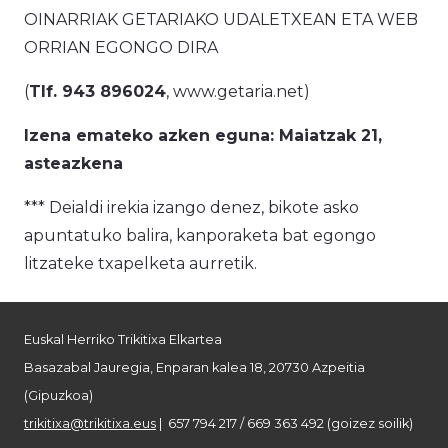
OINARRIAK GETARIAKO UDALETXEAN ETA WEB
ORRIAN EGONGO DIRA
(
Tlf. 943 896024
, www.getaria.net)
Izena emateko azken eguna: Maiatzak 21,
asteazkena
*** Deialdi irekia izango denez, bikote asko
apuntatuko balira, kanporaketa bat egongo
litzateke txapelketa aurretik.
Euskal Herriko Trikitixa Elkartea
Basazabal Jauregia, Enparan kalea 18, 20730 Azpeitia
(Gipuzkoa)
trikitixa@trikitixa.eus
| 657 794 217 / 669 363 492 (goizez soilik)