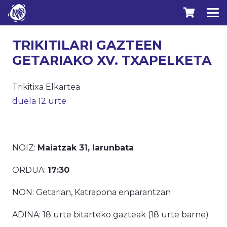
TRIKITILARI GAZTEEN
GETARIAKO XV. TXAPELKETA
Trikitixa Elkartea
duela 12 urte
NOIZ:
Maiatzak 31, larunbata
ORDUA:
17:30
NON: Getarian, Katrapona enparantzan
ADINA: 18 urte bitarteko gazteak (18 urte barne)