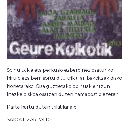
Soinu txikia eta perkusio ezberdinez osaturiko
hiru pieza berri sortu ditu trikitilari bakoitzak disko
honetarako. Gisa guztietako doinuak entzun
litezke diskoa osatzen duten hamabost piezetan.
Parte hartu duten trikitilariak:
SAIOA LIZARRALDE