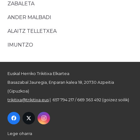
ZABALETA
ANDER MALBADI
ALAITZ TELLETXEA
IMUNTZO
Euskal Herriko Trikitixa Elkartea
Basazabal Jauregia, Enparan kalea 18, 20730 Azpeitia
(Gipuzkoa)
trikitixa@trikitixa.eus
| 657 794 217 / 669 363 492 (goizez soilik)
Lege oharra