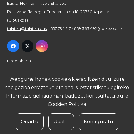
Euskal Herriko Trikitixa Elkartea
Basazabal Jauregia, Enparan kalea 18, 20730 Azpeitia
(Gipuzkoa)
trikitixa@trikitixa.eus
| 657 794 217 / 669 363 492 (goizez soilik)
Lege oharra
Pribatutasun politika
Webgune honek cookie-ak erabiltzen ditu, zure
nabigazioa errazteko eta analisi estatistikoak egiteko.
Cookie politika
Informazio gehiago nahi baduzu, kontsultatu gure
Cookien Politika
Onartu
Ukatu
Konfiguratu