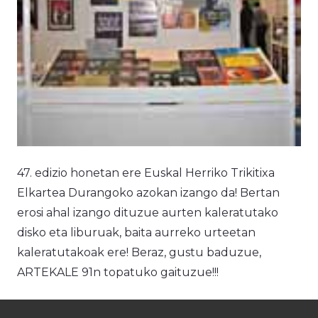
47. edizio honetan ere Euskal Herriko Trikitixa
Elkartea Durangoko azokan izango da! Bertan
erosi ahal izango dituzue aurten kaleratutako
disko eta liburuak, baita aurreko urteetan
kaleratutakoak ere! Beraz, gustu baduzue,
ARTEKALE 91n topatuko gaituzue!!!