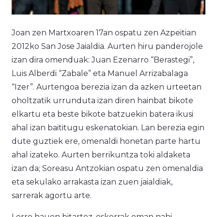
Joan zen Martxoaren 17an ospatu zen Azpeitian
2012ko San Jose Jaialdia. Aurten hiru panderojole
izan dira omenduak: Juan Ezenarro “Berastegi”,
Luis Alberdi “Zabale” eta Manuel Arrizabalaga
“Izer”. Aurtengoa berezia izan da azken urteetan
oholtzatik urrunduta izan diren hainbat bikote
elkartu eta beste bikote batzuekin batera ikusi
ahal izan baititugu eskenatokian. Lan berezia egin
dute guztiek ere, omenaldi honetan parte hartu
ahal izateko. Aurten berrikuntza toki aldaketa
izan da; Soreasu Antzokian ospatu zen omenaldia
eta sekulako arrakasta izan zuen jaialdiak,
sarrerak agortu arte.
Lerro hauen bitartez, eskerrak eman nahi