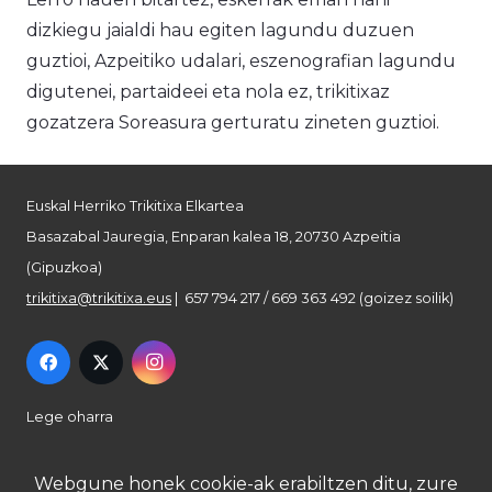
dizkiegu jaialdi hau egiten lagundu duzuen
guztioi, Azpeitiko udalari, eszenografian lagundu
digutenei, partaideei eta nola ez, trikitixaz
gozatzera Soreasura gerturatu zineten guztioi.
Euskal Herriko Trikitixa Elkartea
Basazabal Jauregia, Enparan kalea 18, 20730 Azpeitia
(Gipuzkoa)
trikitixa@trikitixa.eus
| 657 794 217 / 669 363 492 (goizez soilik)
Lege oharra
Pribatutasun politika
Webgune honek cookie-ak erabiltzen ditu, zure