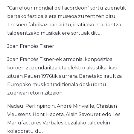
“Carrefour mondial de l’acordeon” sortu zuenetik
bertako festibala eta museoa zuzentzen ditu.
Tresnen fabrikazioan aditu, irratirako eta dantza
taldeentzako musikak ere sortuak ditu.
Joan Francés Tisner
Joan Francés Tisner-ek armonia, konposizioa,
koroen zuzendaritza eta elektro akustika ikasi
zituen Pauen 1976tik aurrera. Benetako iraultza
Europako musika tradizionala deskubritu
zuenean etorri zitzaion.
Nadau, Perlinpinpin, André Minvielle, Christian
Vieussens, Hont Hadeta, Alain Savouret edo Les
Manufactures Verbales bezalako taldeekin
kolaboratu du.