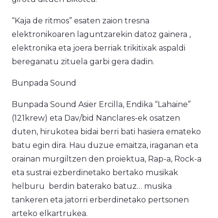
“Kaja de ritmos” esaten zaion tresna
elektronikoaren laguntzarekin datoz gainera ,
elektronika eta joera berriak trikitixak aspaldi
bereganatu zituela garbi gera dadin.
Bunpada Sound
Bunpada Sound Asier Ercilla, Endika “Lahaine”
(121krew) eta Dav/bid Nanclares-ek osatzen
duten, hirukotea bidai berri bati hasiera emateko
batu egin dira. Hau duzue emaitza, iraganan eta
orainan murgiltzen den proiektua, Rap-a, Rock-a
eta sustrai ezberdinetako bertako musikak
helburu berdin baterako batuz… musika
tankeren eta jatorri erberdinetako pertsonen
arteko elkartrukea.