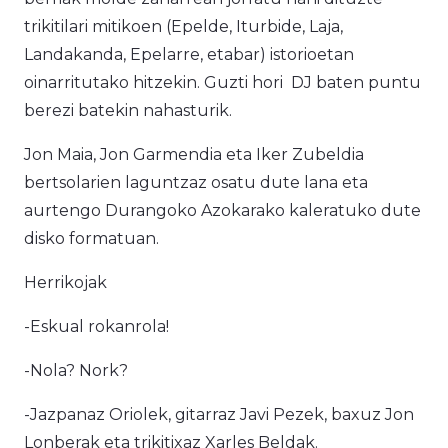
trikitilari mitikoen (Epelde, Iturbide, Laja,
Landakanda, Epelarre, etabar) istorioetan
oinarritutako hitzekin. Guzti hori DJ baten puntu
berezi batekin nahasturik.
Jon Maia, Jon Garmendia eta Iker Zubeldia
bertsolarien laguntzaz osatu dute lana eta
aurtengo Durangoko Azokarako kaleratuko dute
disko formatuan.
Herrikojak
-Eskual rokanrola!
-Nola? Nork?
-Jazpanaz Oriolek, gitarraz Javi Pezek, baxuz Jon
Lonberak eta trikitixaz Xarles Beldak.