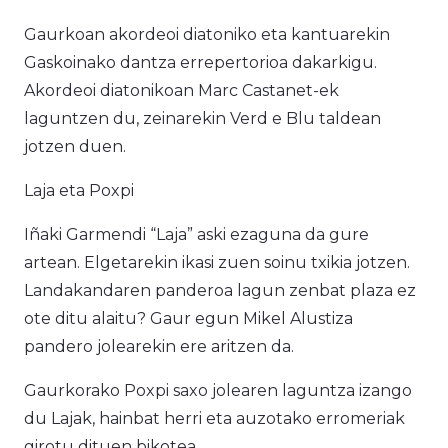
Gaurkoan akordeoi diatoniko eta kantuarekin
Gaskoinako dantza errepertorioa dakarkigu.
Akordeoi diatonikoan Marc Castanet-ek
laguntzen du, zeinarekin Verd e Blu taldean
jotzen duen.
Laja eta Poxpi
Iñaki Garmendi “Laja” aski ezaguna da gure
artean. Elgetarekin ikasi zuen soinu txikia jotzen.
Landakandaren panderoa lagun zenbat plaza ez
ote ditu alaitu? Gaur egun Mikel Alustiza
pandero jolearekin ere aritzen da.
Gaurkorako Poxpi saxo jolearen laguntza izango
du Lajak, hainbat herri eta auzotako erromeriak
girotu dituen bikotea.