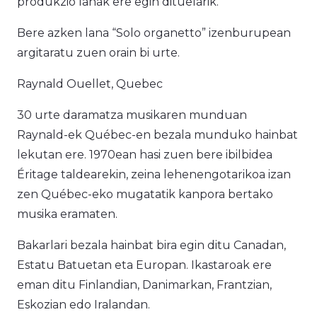
produkzio lanak ere egin dituelarik.
Bere azken lana “Solo organetto” izenburupean
argitaratu zuen orain bi urte.
Raynald Ouellet, Quebec
30 urte daramatza musikaren munduan
Raynald-ek Québec-en bezala munduko hainbat
lekutan ere. 1970ean hasi zuen bere ibilbidea
Éritage taldearekin, zeina lehenengotarikoa izan
zen Québec-eko mugatatik kanpora bertako
musika eramaten.
Bakarlari bezala hainbat bira egin ditu Canadan,
Estatu Batuetan eta Europan. Ikastaroak ere
eman ditu Finlandian, Danimarkan, Frantzian,
Eskozian edo Iralandan.