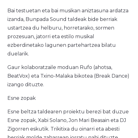
Bai testuetan eta bai musikan aniztasuna ardatza
izanda, Bunpada Sound taldeak bide berriak
ustartzea du helburu, horretarako, sormen
prozesuan, jatorri eta estilo musikal
ezberdinetako lagunen partehartzea bilatu
duelarik.
Gaur kolaboratzaile moduan Rufo (ahotsa,
BeatVox) eta Txino-Malaka bikotea (Break Dance)
izango dituzte.
Esne zopak
Esne beltza taldearen proiektu berezi bat duzue
Esne zopak, Xabi Solano, Jon Mari Beasain eta DJ
Zigorren eskutik. Trikitixa du oinarri eta abesti
berriak molde zaharrean jorratu nahi dituzte