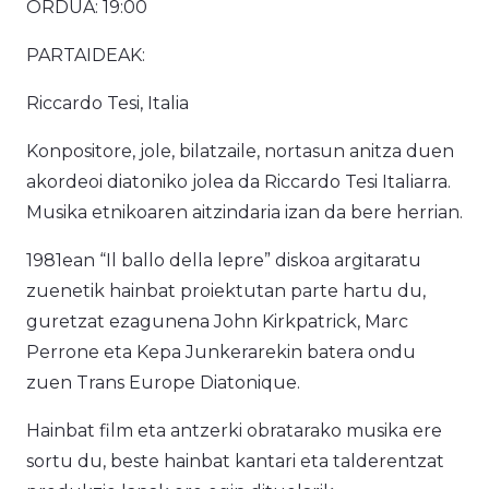
ORDUA: 19:00
PARTAIDEAK:
Riccardo Tesi, Italia
Konpositore, jole, bilatzaile, nortasun anitza duen
akordeoi diatoniko jolea da Riccardo Tesi Italiarra.
Musika etnikoaren aitzindaria izan da bere herrian.
1981ean “Il ballo della lepre” diskoa argitaratu
zuenetik hainbat proiektutan parte hartu du,
guretzat ezagunena John Kirkpatrick, Marc
Perrone eta Kepa Junkerarekin batera ondu
zuen Trans Europe Diatonique.
Hainbat film eta antzerki obratarako musika ere
sortu du, beste hainbat kantari eta talderentzat