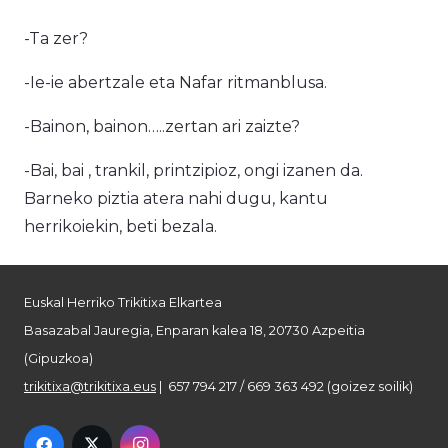
-Ta zer?
-Ie-ie abertzale eta Nafar ritmanblusa.
-Bainon, bainon…..zertan ari zaizte?
-Bai, bai , trankil, printzipioz, ongi izanen da.
Barneko piztia atera nahi dugu, kantu
herrikoiekin, beti bezala.
Euskal Herriko Trikitixa Elkartea
Basazabal Jauregia, Enparan kalea 18, 20730 Azpeitia
(Gipuzkoa)
trikitixa@trikitixa.eus
| 657 794 217 / 669 363 492 (goizez soilik)