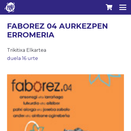
FABOREZ 04 AURKEZPEN
ERROMERIA
Trikitixa Elkartea
duela 16 urte