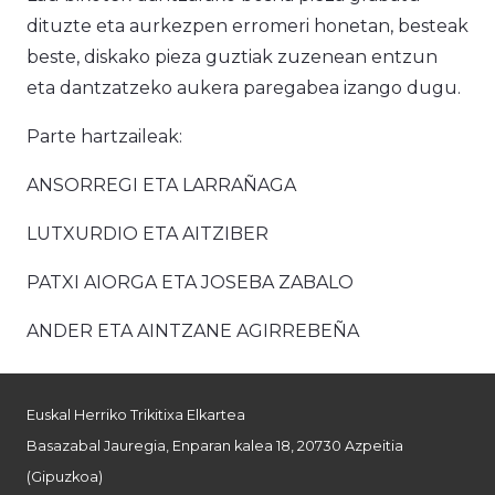
dituzte eta aurkezpen erromeri honetan, besteak
beste, diskako pieza guztiak zuzenean entzun
eta dantzatzeko aukera paregabea izango dugu.
Parte hartzaileak:
ANSORREGI ETA LARRAÑAGA
LUTXURDIO ETA AITZIBER
PATXI AIORGA ETA JOSEBA ZABALO
ANDER ETA AINTZANE AGIRREBEÑA
Euskal Herriko Trikitixa Elkartea
Basazabal Jauregia, Enparan kalea 18, 20730 Azpeitia
(Gipuzkoa)