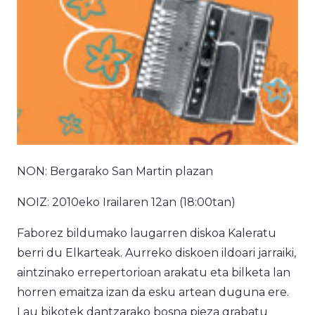
NON: Bergarako San Martin plazan
NOIZ: 2010eko Irailaren 12an (18:00tan)
Faborez bildumako laugarren diskoa Kaleratu
berri du Elkarteak. Aurreko diskoen ildoari jarraiki,
aintzinako errepertorioan arakatu eta bilketa lan
horren emaitza izan da esku artean duguna ere.
Lau bikotek dantzarako bosna pieza grabatu