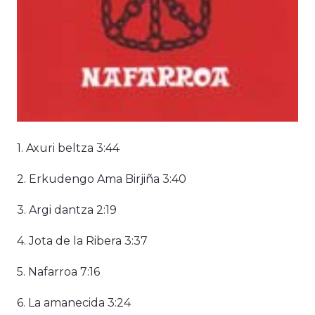
1. Axuri beltza 3:44
2. Erkudengo Ama Birjiña 3:40
3. Argi dantza 2:19
4. Jota de la Ribera 3:37
5. Nafarroa 7:16
6. La amanecida 3:24