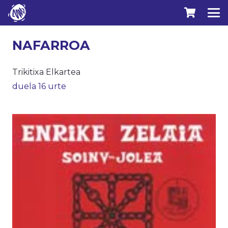
NAFARROA
Trikitixa Elkartea
duela 16 urte