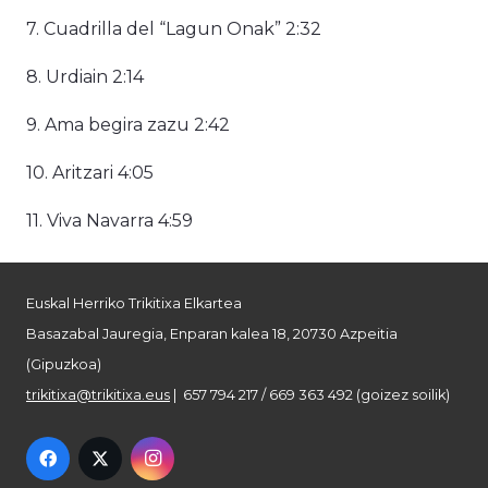
7. Cuadrilla del “Lagun Onak” 2:32
8. Urdiain 2:14
9. Ama begira zazu 2:42
10. Aritzari 4:05
11. Viva Navarra 4:59
Euskal Herriko Trikitixa Elkartea
Basazabal Jauregia, Enparan kalea 18, 20730 Azpeitia
(Gipuzkoa)
trikitixa@trikitixa.eus
| 657 794 217 / 669 363 492 (goizez soilik)