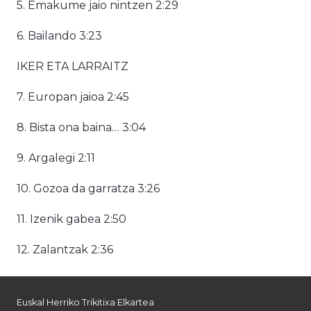
5. Emakume jaio nintzen 2:29
6. Bailando 3:23
IKER ETA LARRAITZ
7. Europan jaioa 2:45
8. Bista ona baina… 3:04
9. Argalegi 2:11
10. Gozoa da garratza 3:26
11. Izenik gabea 2:50
12. Zalantzak 2:36
Euskal Herriko Trikitixa Elkartea