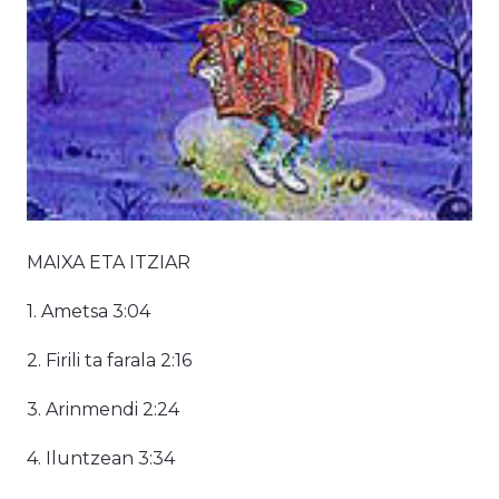
MAIXA ETA ITZIAR
1. Ametsa 3:04
2. Firili ta farala 2:16
3. Arinmendi 2:24
4. Iluntzean 3:34