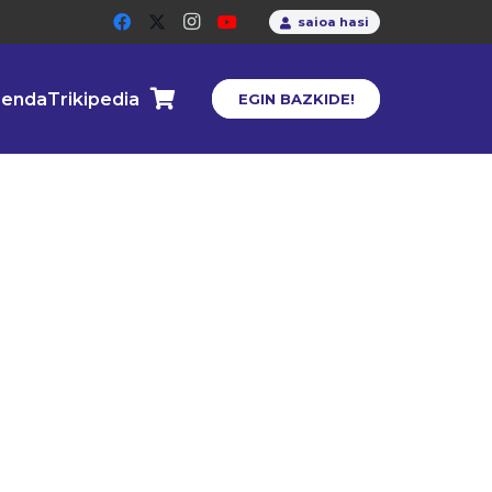
saioa hasi
enda
Trikipedia
EGIN BAZKIDE!