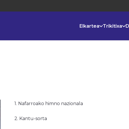
Elkartea
Trikitixa
D
1. Nafarroako himno nazionala
2. Kantu-sorta