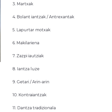
3. Martxak
4. Bolant iantzak / Antrexantak
5. Lapurtar motxak
6. Makilariena
7. Zazpi iautziak
8. Iantza luze
9. Getari / Arin-arin
10. Kontraiantzak
11. Dantza tradizionala