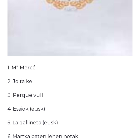
1. Mª Mercé
2. Jo ta ke
3. Perque vull
4. Esaiok (eusk)
5. La gallineta (eusk)
6. Martxa baten lehen notak