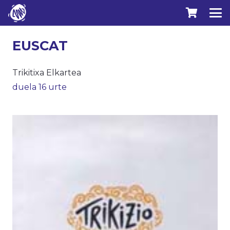
EUSCAT
Trikitixa Elkartea
duela 16 urte