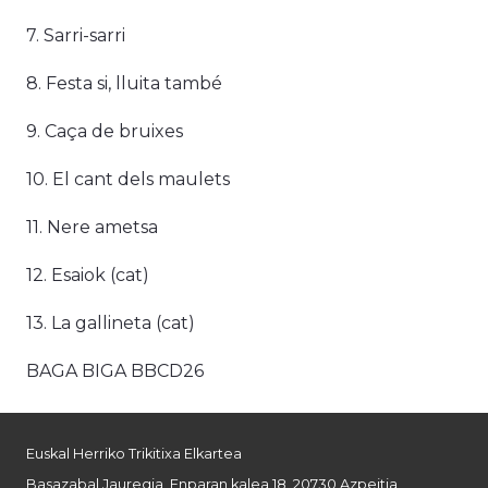
7. Sarri-sarri
8. Festa si, lluita també
9. Caça de bruixes
10. El cant dels maulets
11. Nere ametsa
12. Esaiok (cat)
13. La gallineta (cat)
BAGA BIGA BBCD26
Euskal Herriko Trikitixa Elkartea
Basazabal Jauregia, Enparan kalea 18, 20730 Azpeitia