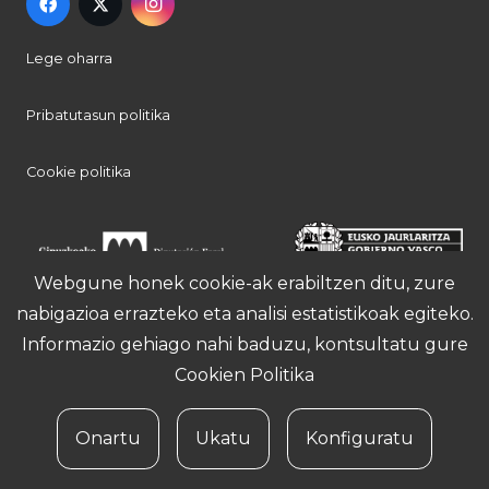
Lege oharra
Pribatutasun politika
Cookie politika
Webgune honek cookie-ak erabiltzen ditu, zure
nabigazioa errazteko eta analisi estatistikoak egiteko.
Informazio gehiago nahi baduzu, kontsultatu gure
Cookien Politika
Onartu
Ukatu
Konfiguratu