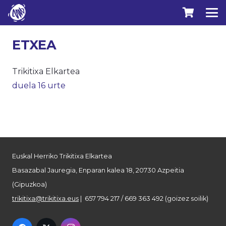
ETXEA
Trikitixa Elkartea
duela 16 urte
Euskal Herriko Trikitixa Elkartea
Basazabal Jauregia, Enparan kalea 18, 20730 Azpeitia
(Gipuzkoa)
trikitixa@trikitixa.eus
| 657 794 217 / 669 363 492 (goizez soilik)