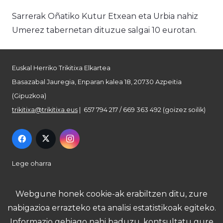
Sarrerak Oñatiko Kutur Etxean eta Urbia nahiz
Umerez tabernetan dituzue salgai 10 eurotan.
Euskal Herriko Trikitixa Elkartea
Basazabal Jauregia, Enparan kalea 18, 20730 Azpeitia
(Gipuzkoa)
trikitixa@trikitixa.eus
| 657 794 217 / 669 363 492 (goizez soilik)
Lege oharra
Pribatutasun politika
Webgune honek cookie-ak erabiltzen ditu, zure
nabigazioa errazteko eta analisi estatistikoak egiteko.
Cookie politika
Informazio gehiago nahi baduzu, kontsultatu gure