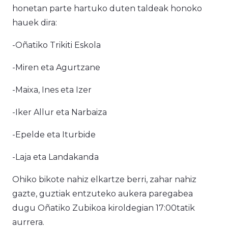
honetan parte hartuko duten taldeak honoko
hauek dira:
-Oñatiko Trikiti Eskola
-Miren eta Agurtzane
-Maixa, Ines eta Izer
-Iker Allur eta Narbaiza
-Epelde eta Iturbide
-Laja eta Landakanda
Ohiko bikote nahiz elkartze berri, zahar nahiz
gazte, guztiak entzuteko aukera paregabea
dugu Oñatiko Zubikoa kiroldegian 17:00tatik
aurrera.