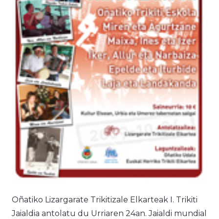
Oñatiko Lizargarate Trikitizale Elkarteak I. Trikiti
Jaialdia antolatu du Urriaren 24an. Jaialdi mundial