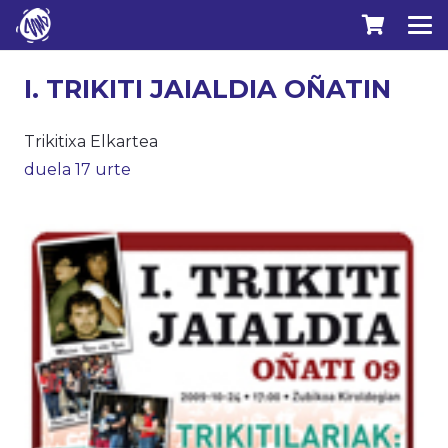
I. TRIKITI JAIALDIA OÑATIN
Trikitixa Elkartea
duela 17 urte