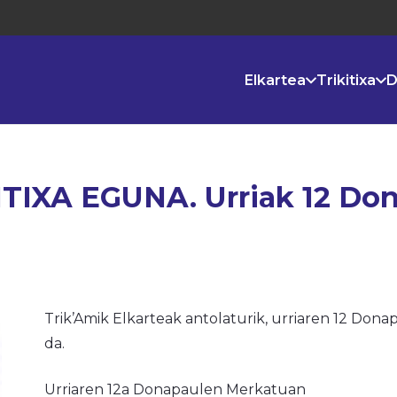
Elkartea
Trikitixa
D
IXA EGUNA. Urriak 12 Do
Trik’Amik Elkarteak antolaturik, urriaren 12 Dona
da.
Urriaren 12a Donapaulen Merkatuan