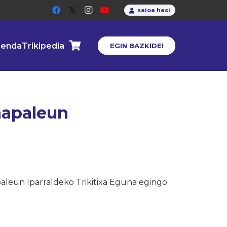
saioa hasi
enda
Trikipedia
EGIN BAZKIDE!
napaleun
paleun Iparraldeko Trikitixa Eguna egingo