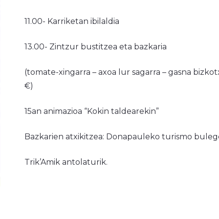
11.00- Karriketan ibilaldia
13.00- Zintzur bustitzea eta bazkaria
(tomate-xingarra – axoa lur sagarra – gasna bizkot
€)
15an animazioa “Kokin taldearekin”
Bazkarien atxikitzea: Donapauleko turismo bulego
Trik’Amik antolaturik.