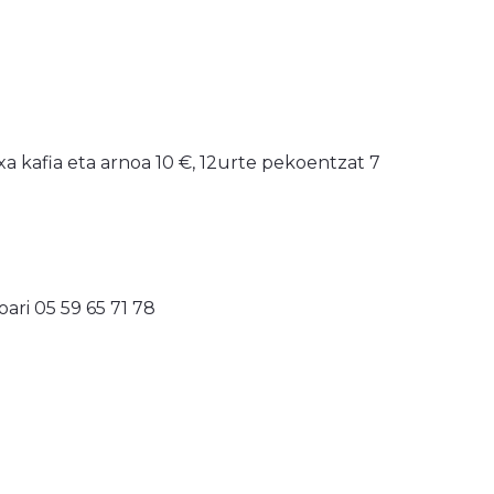
xa kafia eta arnoa 10 €, 12urte pekoentzat 7
ari 05 59 65 71 78