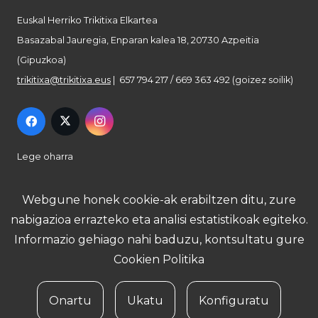
Euskal Herriko Trikitixa Elkartea
Basazabal Jauregia, Enparan kalea 18, 20730 Azpeitia
(Gipuzkoa)
trikitixa@trikitixa.eus
| 657 794 217 / 669 363 492 (goizez soilik)
Lege oharra
Pribatutasun politika
Webgune honek cookie-ak erabiltzen ditu, zure
nabigazioa errazteko eta analisi estatistikoak egiteko.
Cookie politika
Informazio gehiago nahi baduzu, kontsultatu gure
Cookien Politika
Onartu
Ukatu
Konfiguratu