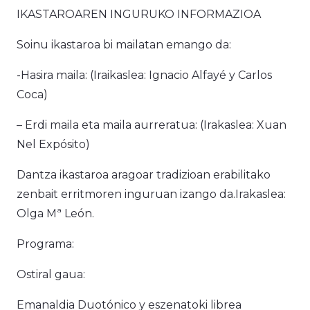
IKASTAROAREN INGURUKO INFORMAZIOA
Soinu ikastaroa bi mailatan emango da:
-Hasira maila: (Iraikaslea: Ignacio Alfayé y Carlos
Coca)
– Erdi maila eta maila aurreratua: (Irakaslea: Xuan
Nel Expósito)
Dantza ikastaroa aragoar tradizioan erabilitako
zenbait erritmoren inguruan izango da.Irakaslea:
Olga Mª León.
Programa:
Ostiral gaua:
Emanaldia Duotónico y eszenatoki librea