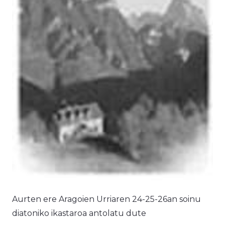
Aurten ere Aragoien Urriaren 24-25-26an soinu
diatoniko ikastaroa antolatu dute