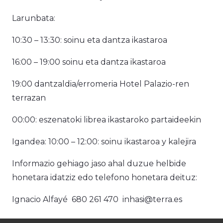
Larunbata:
10:30 – 13:30: soinu eta dantza ikastaroa
16:00 – 19:00 soinu eta dantza ikastaroa
19:00 dantzaldia/erromeria Hotel Palazio-ren
terrazan
00:00: eszenatoki librea ikastaroko partaideekin
Igandea: 10:00 – 12:00: soinu ikastaroa y kalejira
Informazio gehiago jaso ahal duzue helbide
honetara idatziz edo telefono honetara deituz:
Ignacio Alfayé 680 261 470 inhasi@terra.es