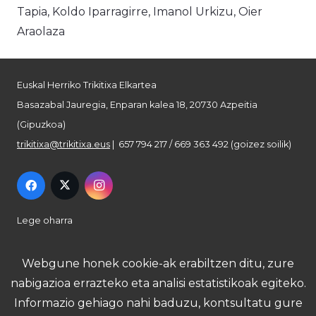
Tapia, Koldo Iparragirre, Imanol Urkizu, Oier
Araolaza
Euskal Herriko Trikitixa Elkartea
Basazabal Jauregia, Enparan kalea 18, 20730 Azpeitia
(Gipuzkoa)
trikitixa@trikitixa.eus
| 657 794 217 / 669 363 492 (goizez soilik)
Lege oharra
Pribatutasun politika
Webgune honek cookie-ak erabiltzen ditu, zure
nabigazioa errazteko eta analisi estatistikoak egiteko.
Cookie politika
Informazio gehiago nahi baduzu, kontsultatu gure