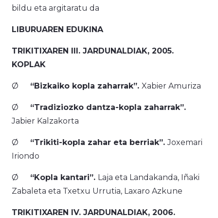
bildu eta argitaratu da
LIBURUAREN EDUKINA
TRIKITIXAREN III. JARDUNALDIAK, 2005.
KOPLAK
Ø
“Bizkaiko kopla zaharrak”.
Xabier Amuriza
Ø
“Tradiziozko dantza-kopla zaharrak”.
Jabier Kalzakorta
Ø
“Trikiti-kopla zahar eta berriak”.
Joxemari
Iriondo
Ø
“Kopla kantari”.
Laja eta Landakanda, Iñaki
Zabaleta eta Txetxu Urrutia, Laxaro Azkune
TRIKITIXAREN IV. JARDUNALDIAK, 2006.