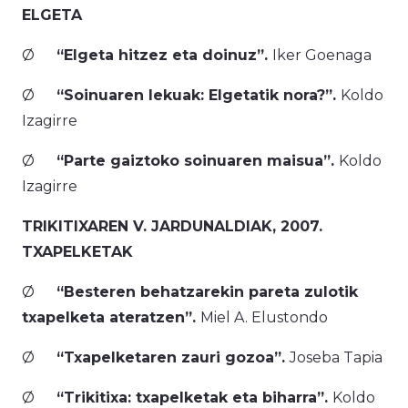
ELGETA
Ø
“Elgeta hitzez eta doinuz”.
Iker Goenaga
Ø
“Soinuaren lekuak: Elgetatik nora?”.
Koldo
Izagirre
Ø
“Parte gaiztoko soinuaren maisua”.
Koldo
Izagirre
TRIKITIXAREN V. JARDUNALDIAK, 2007.
TXAPELKETAK
Ø
“Besteren behatzarekin pareta zulotik
txapelketa ateratzen”.
Miel A. Elustondo
Ø
“Txapelketaren zauri gozoa”.
Joseba Tapia
Ø
“Trikitixa: txapelketak eta biharra”.
Koldo