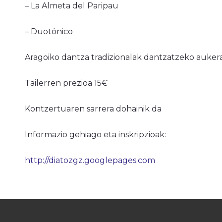
– La Almeta del Paripau
– Duotónico
Aragoiko dantza tradizionalak dantzatzeko aukera
Tailerren prezioa 15€
Kontzertuaren sarrera dohainik da
Informazio gehiago eta inskripzioak:
http://diatozgz.googlepages.com