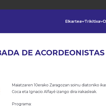
Elkartea
Trikitixa
D
BADA DE ACORDEONISTAS
Maiatzaren 10erako Zaragozan soinu diatoniko ikas
Coca eta Ignacio Alfayé izango dira irakasleak.
Programa: