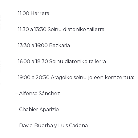
• 11:00 Harrera
• 11:30 a 13:30 Soinu diatoniko tailerra
• 13:30 a 16:00 Bazkaria
• 16:00 a 18:30 Soinu diatoniko tailerra
• 19:00 a 20:30 Aragoiko soinu joleen kontzertua:
– Alfonso Sánchez
– Chabier Aparizio
– David Buerba y Luis Cadena