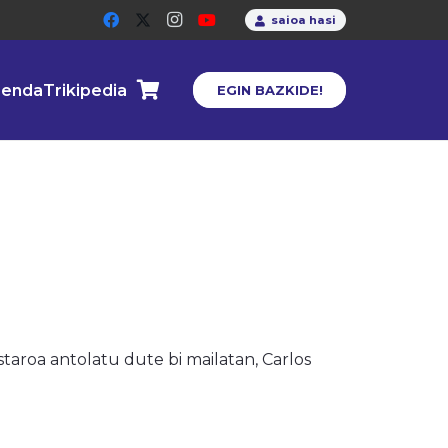
saioa hasi
enda
Trikipedia
EGIN BAZKIDE!
taroa antolatu dute bi mailatan, Carlos