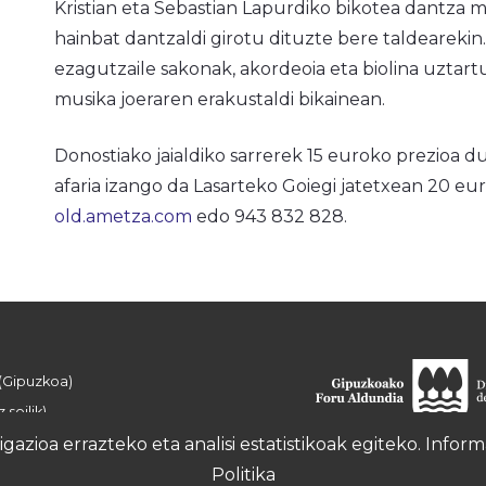
Kristian eta Sebastian Lapurdiko bikotea dantza 
hainbat dantzaldi girotu dituzte bere taldearekin
ezagutzaile sakonak, akordeoia eta biolina uztart
musika joeraren erakustaldi bikainean.
Donostiako jaialdiko sarrerek 15 euroko prezioa
afaria izango da Lasarteko Goiegi jatetxean 20 eu
old.ametza.com
edo 943 832 828.
 (Gipuzkoa)
 soilik)
azioa errazteko eta analisi estatistikoak egiteko. Info
Politika