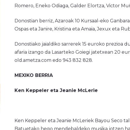
Romero, Eneko Odiaga, Galder Elortza, Victor Muño
Donostian berriz, Azaroak 10 Kursaal-eko Ganbara
Ospas eta Janire, Kristina eta Amaia, Jexux eta Ru
Donostiako jaialdiko sarrerek 15 euroko prezioa
afaria izango da Lasarteko Goiegi jatetxean 20 eu
old.ametza.com edo 943 832 828.
MEXIKO BERRIA
Ken Keppeler eta Jeanie McLerie
Ken Keppeler eta Jeanie McLeriek Bayou Seco tal
Batuetako hego mendebaldeko musika jotzen hasi z