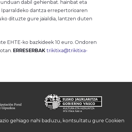
munduan dabil gehienbat. hainbat eta
. Iparraldeko dantza errepertorioaren
uko dituzte gure jaialdia, lantzen duten
 dute EHTE-ko bazkideek 10 euro. Ondoren
rotan.
ERRESERBAK
trikitixa@trikitixa-
rmazio gehiago nahi baduzu, kontsultatu gure
Cookien