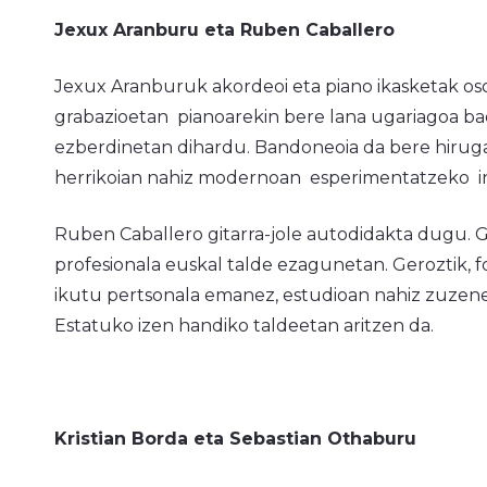
Jexux Aranburu eta Ruben Caballero
Jexux Aranburuk akordeoi eta piano ikasketak oso
grabazioetan pianoarekin bere lana ugariagoa ba
ezberdinetan dihardu. Bandoneoia da bere hirug
herrikoian nahiz modernoan esperimentatzeko in
Ruben Caballero gitarra-jole autodidakta dugu. G
profesionala euskal talde ezagunetan. Geroztik, 
ikutu pertsonala emanez, estudioan nahiz zuzene
Estatuko izen handiko taldeetan aritzen da.
Kristian Borda eta Sebastian Othaburu