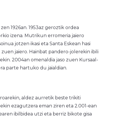
o zen 1926an. 1953az geroztik ordea
rkio izena. Mutrikun erromeria jaiero
inua jotzen ikasi eta Santa Eskean hasi
zuen jaiero. Hainbat pandero-jolerekin ibili
nekin. 2004an omenaldia jaso zuen Kursaal-
ra parte hartuko du jaialdian.
oarekin, aldez aurretik beste trikiti
ntarekin ezagutzera eman ziren eta 2.001-ean
ren ibilbidea utzi eta berriz bikote gisa