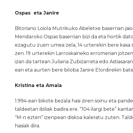
Ospas eta Janire
Bitoriano Loiola Mutrikuko Abeletxe baserrian jai
Mendaroko Ospas baserrian bizi da eta hortik dato
ezagutu zuen umea zela, 14 urterekin bere kasa so
zen. 19 urterekin Larroskaineko erromerian jotzen 
izan da tartean Juliana Zubizarreta edo Astiasara
ean eta aurten bere biloba Janire Elordirekin bate
Kristina eta Amaia
1.994-ean bikote bezala hasi ziren soinu eta pander
taldeetan ibiliak badira ere. “104 ilargi bete” ka
“M-n ezten” izenpean diskoa kaleratu zuten. Taldea
hasiak dira.