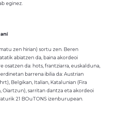
ab eginez.
aní
matu zen hirian) sortu zen. Beren
atatik abiatzen da, baina akordeoi
e osatzen da: hots, frantziarra, euskalduna,
rdinetan barrena ibilia da: Austrian
t), Belgikan, Italian, Katalunian (Fira
, Oiartzun), sarritan dantza eta akordeoi
raturik
21 BOuTONS
izenburupean.