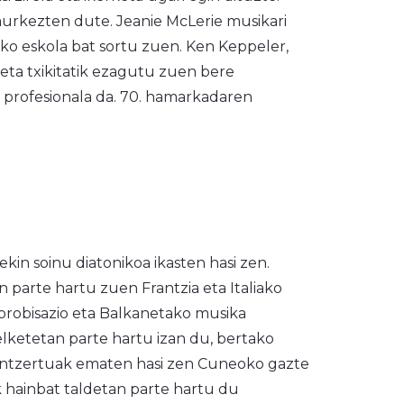
aurkezten dute.
Jeanie McLerie musikari
aleko eskola bat sortu zuen. Ken Keppeler,
 eta txikitatik ezagutu zuen bere
 profesionala da. 70. hamarkadaren
ekin soinu diatonikoa ikasten hasi zen.
 parte hartu zuen Frantzia eta Italiako
nprobisazio eta Balkanetako musika
pelketetan parte hartu izan du, bertako
ontzertuak ematen hasi zen Cuneoko gazte
k hainbat taldetan parte hartu du