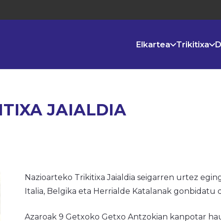
Elkartea
Trikitixa
D
TIXA JAIALDIA
Nazioarteko Trikitixa Jaialdia seigarren urtez egi
Italia, Belgika eta Herrialde Katalanak gonbidatu 
Azaroak 9 Getxoko Getxo Antzokian kanpotar hau