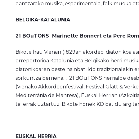
dantzarako musika, esperimentala, folk musika et
BELGIKA-KATALUNIA
21 BOuTONS Marinette Bonnert eta Pere Rom
Bikote hau Vienan (1829an akordeoi diatonikoa as
errepertorioa Katalunia eta Belgikako herri musik
diatonikoaren beste hainbat ildo tradizionalekin er
sorkuntza berriena…
21 BOuTONS
herrialde desbe
(Vienako Akkordeonfestival, Festival Glatt & Verkehr
Mediterrània de Manresa), Euskal Herrian (Azkoitia
tailerrak uztartuz. Bikote honek KD bat du argita
EUSKAL HERRIA