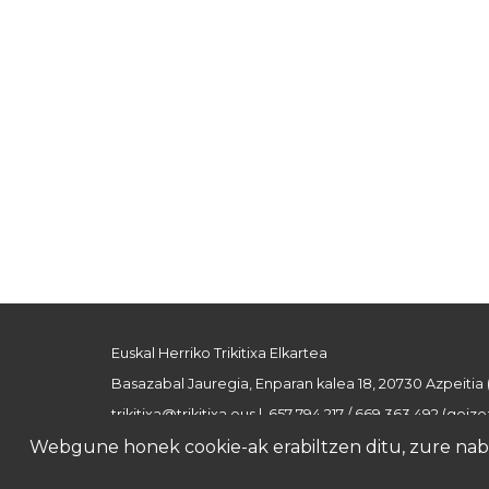
Euskal Herriko Trikitixa Elkartea
Basazabal Jauregia, Enparan kalea 18, 20730 Azpeitia
trikitixa@trikitixa.eus
| 657 794 217 / 669 363 492 (goizez
Webgune honek cookie-ak erabiltzen ditu, zure nabig