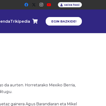
saioa hasi
enda
Trikipedia
EGIN BAZKIDE!
ngo da aurten. Horretarako Mexiko Berria,
ditugu.
etaz gainera Agus Barandiaran eta Mikel