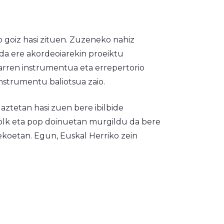
 goiz hasi zituen. Zuzeneko nahiz
da ere akordeoiarekin proeiktu
arren instrumentua eta errepertorio
strumentu baliotsua zaio.
aztetan hasi zuen bere ibilbide
folk eta pop doinuetan murgildu da bere
koetan. Egun, Euskal Herriko zein