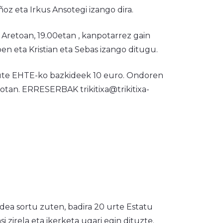
z eta Irkus Ansotegi izango dira.
 Aretoan, 19.00etan , kanpotarrez gain
ben eta Kristian eta Sebas izango ditugu.
 dute EHTE-ko bazkideek 10 euro. Ondoren
rotan. ERRESERBAK trikitixa@trikitixa-
dea sortu zuten, badira 20 urte Estatu
irela eta ikerketa ugari egin dituzte.