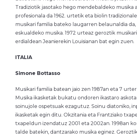
Tradiziotik jasotako hego mendebaldeko musika 
profesionala da 1962. urtetik eta biolin tradizion
musikari familia bateko laugarren belaunaldia da,
eskualdeko musika. 1972 urteaz geroztik musikari
erdialdean Jeanierekin Louisianan bat egin zuen.
ITALIA
Simone Bottasso
Musikari familia batean jaio zen 1987an eta 7 urter
Musika ikasketak bukatu ondoren ikastaro askotan
soinujole ospetsuak ezagutuz. Soinu diatoniko, i
ikasketak egin ditu. Okzitania eta Frantziako txa
txapeldun izendatuz 2001 eta 2002an. 1998an k
talde batekin, dantzarako musika eginez. Gerozti