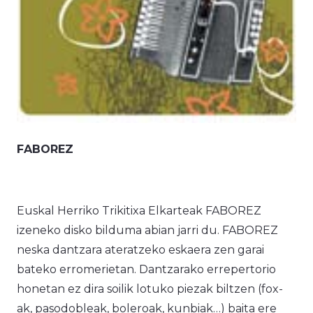
FABOREZ
Euskal Herriko Trikitixa Elkarteak FABOREZ
izeneko disko bilduma abian jarri du. FABOREZ
neska dantzara ateratzeko eskaera zen garai
bateko erromerietan. Dantzarako errepertorio
honetan ez dira soilik lotuko piezak biltzen (fox-
ak, pasodobleak, boleroak, kunbiak…) baita ere