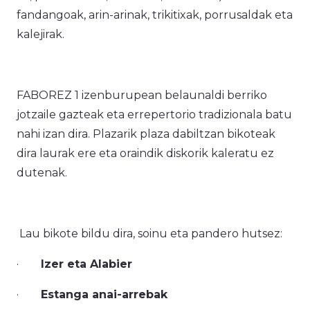
fandangoak, arin-arinak, trikitixak, porrusaldak eta
kalejirak.
FABOREZ 1 izenburupean belaunaldi berriko
jotzaile gazteak eta errepertorio tradizionala batu
nahi izan dira. Plazarik plaza dabiltzan bikoteak
dira laurak ere eta oraindik diskorik kaleratu ez
dutenak.
Lau bikote bildu dira, soinu eta pandero hutsez:
·
Izer eta Alabier
·
Estanga anai-arrebak