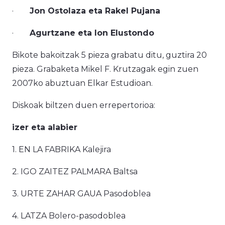
·
Jon Ostolaza eta Rakel Pujana
·
Agurtzane eta Ion Elustondo
Bikote bakoitzak 5 pieza grabatu ditu, guztira 20
pieza. Grabaketa Mikel F. Krutzagak egin zuen
2007ko abuztuan Elkar Estudioan.
Diskoak biltzen duen errepertorioa:
izer eta alabier
1. EN LA FABRIKA Kalejira
2. IGO ZAITEZ PALMARA Baltsa
3. URTE ZAHAR GAUA Pasodoblea
4. LATZA Bolero-pasodoblea