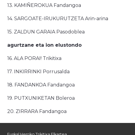
13. KAMIÑEROKUA Fandangoa
14. SARGOATE-IRUKURUTZETA Arin-arina
15. ZALDUN GARAIA Pasodoblea
agurtzane eta ion elustondo
16. ALA PORAI! Trikitixa
17. INKIRRINKI Porrusalda
18. FANDANKOA Fandangoa
19. PUTXUNIKETAN Boleroa
20. ZIRRARA Fandangoa
Euskal Herriko Trikitixa Elkartea