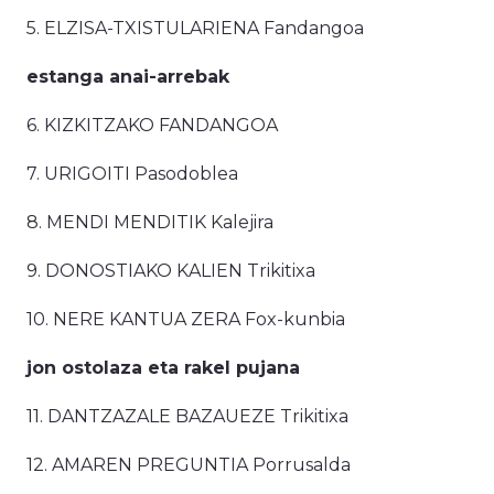
5. ELZISA-TXISTULARIENA Fandangoa
estanga anai-arrebak
6. KIZKITZAKO FANDANGOA
7. URIGOITI Pasodoblea
8. MENDI MENDITIK Kalejira
9. DONOSTIAKO KALIEN Trikitixa
10. NERE KANTUA ZERA Fox-kunbia
jon ostolaza eta rakel pujana
11. DANTZAZALE BAZAUEZE Trikitixa
12. AMAREN PREGUNTIA Porrusalda