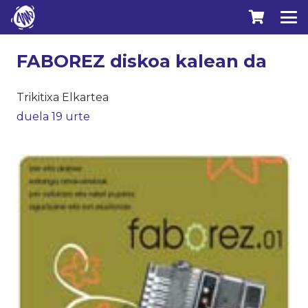
FABOREZ diskoa kalean da
Trikitixa Elkartea
duela 19 urte