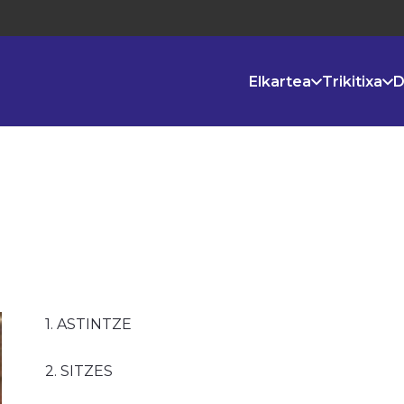
Elkartea
Trikitixa
D
1. ASTINTZE
2. SITZES