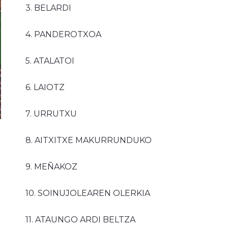
3. BELARDI
4. PANDEROTXOA
5. ATALATOI
6. LAIOTZ
7. URRUTXU
8. AITXITXE MAKURRUNDUKO
9. MEÑAKOZ
10. SOINUJOLEAREN OLERKIA
11. ATAUNGO ARDI BELTZA