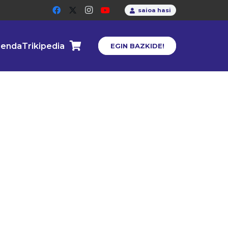
saioa hasi
enda
Trikipedia
EGIN BAZKIDE!