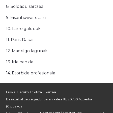
8. Soldadu sartzea
9. Eisenhower eta ni
10. Larre galduak
11. Paris-Dakar
12. Madrilgo lagunak
13. Irla han da
14. Etorbide profesionala
Euskal Herriko Trikitixa Elkartea
Basazabal Jauregia, Enparan kalea 18, 20730 Azpeitia
(Gipuzkoa)