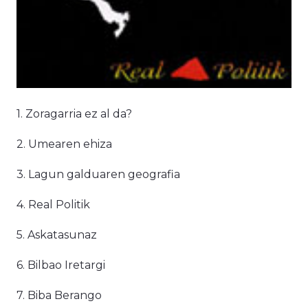
1. Zoragarria ez al da?
2. Umearen ehiza
3. Lagun galduaren geografia
4. Real Politik
5. Askatasunaz
6. Bilbao Iretargi
7. Biba Berango