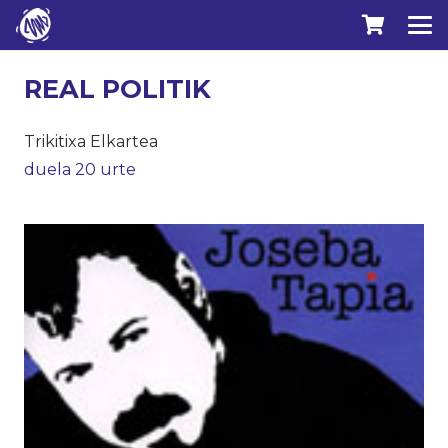
REAL POLITIK
Trikitixa Elkartea
duela 20 urte