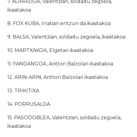
7. KORRIDOA, Valentzian, soldadu zegoela,
ikasitakoa
8. FOX KUBA, Irratian entzun da ikasitakoa
9. BALSA, Valentzian, soldadu zegoela, ikasitakoa
10. MARTXAKOA, Elgetari ikasitakoa
11. FANDANGOA, Antton Balzolari ikasitakoa
12. ARIN-ARIN, Antton Balzolari ikasitakoa
13. TRIKITIXA
14. PORRUSALDA
15. PASODOBLEA, Valentzian, soldadu zegoela,
ikasitakoa