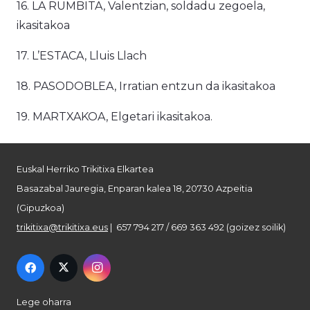
16. LA RUMBITA, Valentzian, soldadu zegoela,
ikasitakoa
17. L’ESTACA, Lluis Llach
18. PASODOBLEA, Irratian entzun da ikasitakoa
19. MARTXAKOA, Elgetari ikasitakoa.
Euskal Herriko Trikitixa Elkartea
Basazabal Jauregia, Enparan kalea 18, 20730 Azpeitia
(Gipuzkoa)
trikitixa@trikitixa.eus
| 657 794 217 / 669 363 492 (goizez soilik)
Lege oharra