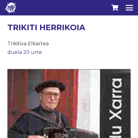
TRIKITI HERRIKOIA
Trikitixa Elkartea
duela 20 urte