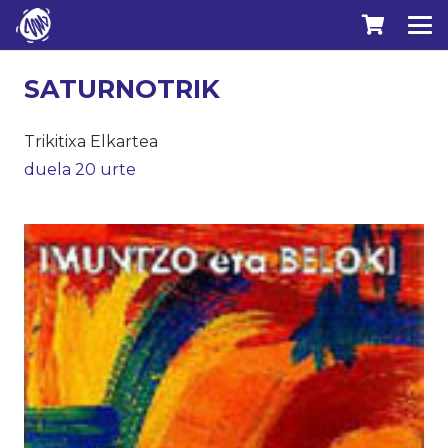
SATURNOTRIK
Trikitixa Elkartea
duela 20 urte