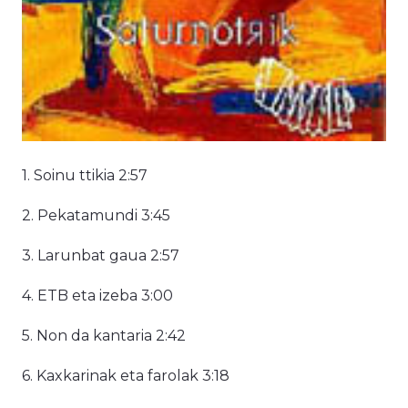
1. Soinu ttikia 2:57
2. Pekatamundi 3:45
3. Larunbat gaua 2:57
4. ETB eta izeba 3:00
5. Non da kantaria 2:42
6. Kaxkarinak eta farolak 3:18