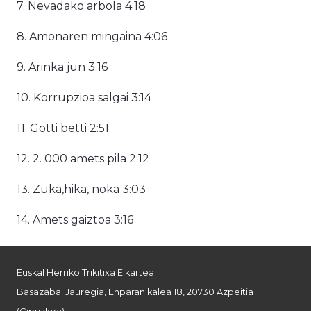
7. Nevadako arbola 4:18
8. Amonaren mingaina 4:06
9. Arinka jun 3:16
10. Korrupzioa salgai 3:14
11. Gotti betti 2:51
12. 2. 000 amets pila 2:12
13. Zuka,hika, noka 3:03
14. Amets gaiztoa 3:16
Euskal Herriko Trikitixa Elkartea
Basazabal Jauregia, Enparan kalea 18, 20730 Azpeitia