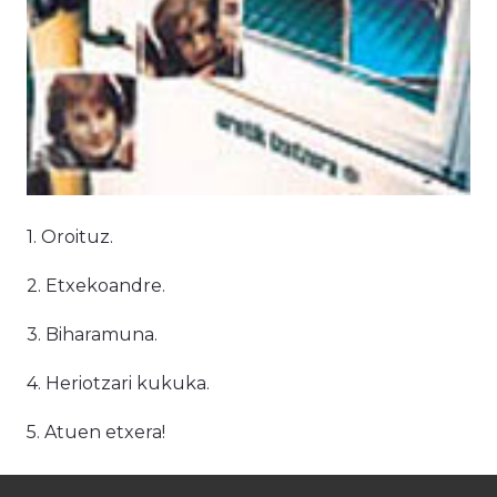
1. Oroituz.
2. Etxekoandre.
3. Biharamuna.
4. Heriotzari kukuka.
5. Atuen etxera!