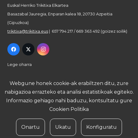
Euskal Herriko Trikitixa Elkartea
Basazabal Jauregia, Enparan kalea 18, 20730 Azpeitia
(Gipuzkoa)
trikitixa@trikitixa.eus
| 657 794 217 / 669 363 492 (goizez soilik)
Lege oharra
Pribatutasun politika
Webgune honek cookie-ak erabiltzen ditu, zure
nabigazioa errazteko eta analisi estatistikoak egiteko.
Cookie politika
Informazio gehiago nahi baduzu, kontsultatu gure
Cookien Politika
Onartu
Ukatu
Konfiguratu