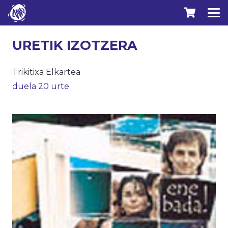
URETIK IZOTZERA
Trikitixa Elkartea
duela 20 urte