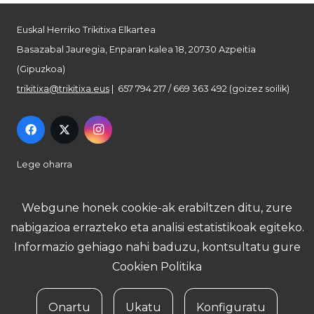
Euskal Herriko Trikitixa Elkartea
Basazabal Jauregia, Enparan kalea 18, 20730 Azpeitia
(Gipuzkoa)
trikitixa@trikitixa.eus
| 657 794 217 / 669 363 492 (goizez soilik)
Lege oharra
Pribatutasun politika
Webgune honek cookie-ak erabiltzen ditu, zure
nabigazioa errazteko eta analisi estatistikoak egiteko.
Cookie politika
Informazio gehiago nahi baduzu, kontsultatu gure
Cookien Politika
Onartu
Ukatu
Konfiguratu