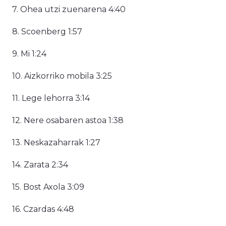
7. Ohea utzi zuenarena 4:40
8. Scoenberg 1:57
9. Mi 1:24
10. Aizkorriko mobila 3:25
11. Lege lehorra 3:14
12. Nere osabaren astoa 1:38
13. Neskazaharrak 1:27
14. Zarata 2:34
15. Bost Axola 3:09
16. Czardas 4:48