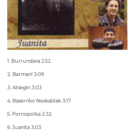
1. Burrundara 2:52
2. Barman! 3:09
3. Atsegin 3:03
4. Baserriko Neskatilak 3:17
5. Pornopolka 2:32
6. Juanita 3:03