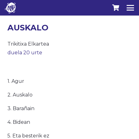
AUSKALO
Trikitixa Elkartea
duela 20 urte
1. Agur
2. Auskalo
3. Barañain
4. Bidean
5. Eta besterik ez