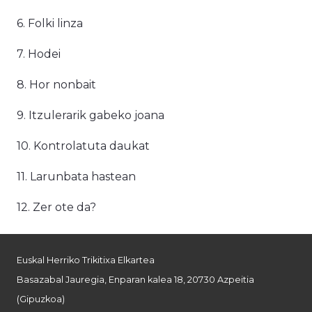
6. Folki linza
7. Hodei
8. Hor nonbait
9. Itzulerarik gabeko joana
10. Kontrolatuta daukat
11. Larunbata hastean
12. Zer ote da?
Euskal Herriko Trikitixa Elkartea
Basazabal Jauregia, Enparan kalea 18, 20730 Azpeitia
(Gipuzkoa)