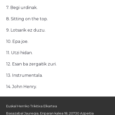
7. Begi urdinak.
8. Sitting on the top.
9. Lotsarik ez duzu.
10. Epa joe.
11. Utzi hidan.
12. Esan ba zergaitik zuri.
13. Instrumentala.
14. John Henry.
Euskal Herriko Trikitixa Elkartea
Basazabal Jauregia, Enparan kalea 18, 20730 Azpeitia