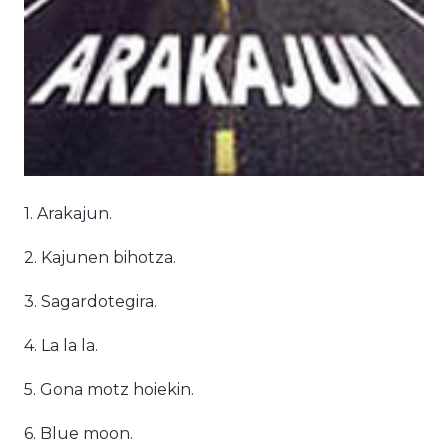
1. Arakajun.
2. Kajunen bihotza.
3. Sagardotegira.
4. La la la.
5. Gona motz hoiekin.
6. Blue moon.