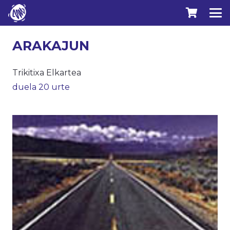
ARAKAJUN
Trikitixa Elkartea
duela 20 urte