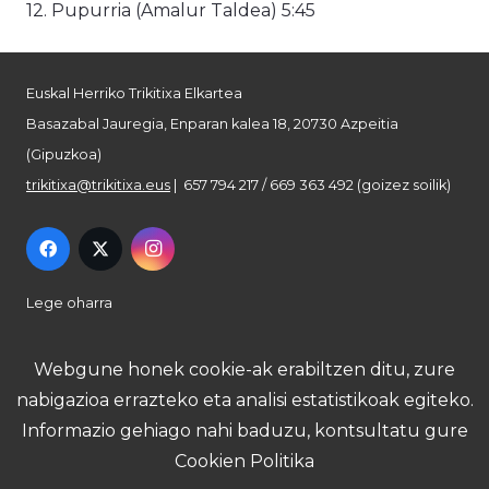
12. Pupurria (Amalur Taldea) 5:45
Euskal Herriko Trikitixa Elkartea
Basazabal Jauregia, Enparan kalea 18, 20730 Azpeitia
(Gipuzkoa)
trikitixa@trikitixa.eus
| 657 794 217 / 669 363 492 (goizez soilik)
Lege oharra
Pribatutasun politika
Webgune honek cookie-ak erabiltzen ditu, zure
nabigazioa errazteko eta analisi estatistikoak egiteko.
Cookie politika
Informazio gehiago nahi baduzu, kontsultatu gure
Cookien Politika