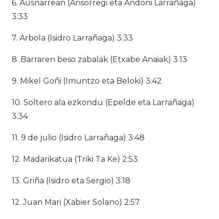
6. Ausnarrean (Ansorregi eta Andoni Larrañaga)
3:33
7. Arbola (Isidro Larrañaga) 3:33
8. Barraren beso zabalak (Etxabe Anaiak) 3:13
9. Mikel Goñi (Imuntzo eta Beloki) 3:42
10. Soltero ala ezkondu (Epelde eta Larrañaga)
3:34
11. 9 de julio (Isidro Larrañaga) 3:48
12. Madarikatua (Triki Ta Ke) 2:53
13. Griña (Isidro eta Sergio) 3:18
12. Juan Mari (Xabier Solano) 2:57