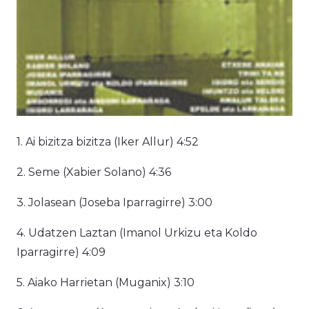
1. Ai bizitza bizitza (Iker Allur) 4:52
2. Seme (Xabier Solano) 4:36
3. Jolasean (Joseba Iparragirre) 3:00
4. Udatzen Laztan (Imanol Urkizu eta Koldo
Iparragirre) 4:09
5. Aiako Harrietan (Muganix) 3:10