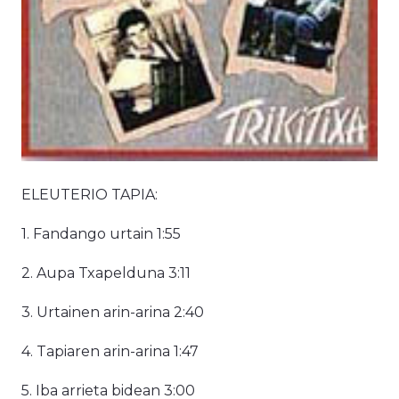
ELEUTERIO TAPIA:
1. Fandango urtain 1:55
2. Aupa Txapelduna 3:11
3. Urtainen arin-arina 2:40
4. Tapiaren arin-arina 1:47
5. Iba arrieta bidean 3:00