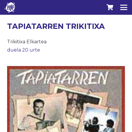
TAPIATARREN TRIKITIXA
Trikitixa Elkartea
duela 20 urte