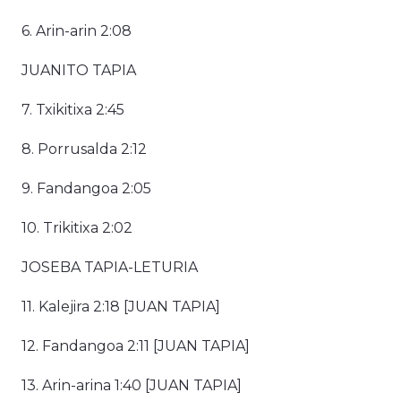
6. Arin-arin 2:08
JUANITO TAPIA
7. Txikitixa 2:45
8. Porrusalda 2:12
9. Fandangoa 2:05
10. Trikitixa 2:02
JOSEBA TAPIA-LETURIA
11. Kalejira 2:18 [JUAN TAPIA]
12. Fandangoa 2:11 [JUAN TAPIA]
13. Arin-arina 1:40 [JUAN TAPIA]