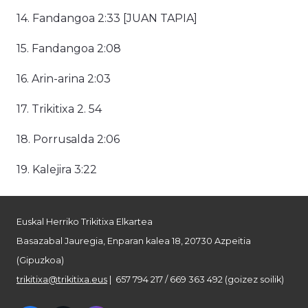
14. Fandangoa 2:33 [JUAN TAPIA]
15. Fandangoa 2:08
16. Arin-arina 2:03
17. Trikitixa 2. 54
18. Porrusalda 2:06
19. Kalejira 3:22
Euskal Herriko Trikitixa Elkartea
Basazabal Jauregia, Enparan kalea 18, 20730 Azpeitia
(Gipuzkoa)
trikitixa@trikitixa.eus
| 657 794 217 / 669 363 492 (goizez soilik)