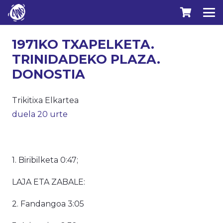
1971KO TXAPELKETA.
TRINIDADEKO PLAZA.
DONOSTIA
Trikitixa Elkartea
duela 20 urte
1. Biribilketa 0:47;
LAJA ETA ZABALE:
2. Fandangoa 3:05