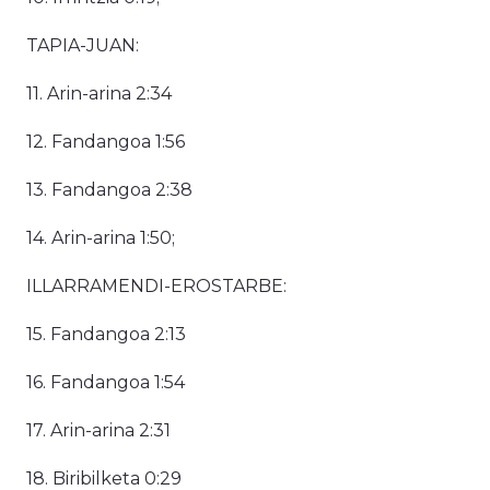
TAPIA-JUAN:
11. Arin-arina 2:34
12. Fandangoa 1:56
13. Fandangoa 2:38
14. Arin-arina 1:50;
ILLARRAMENDI-EROSTARBE:
15. Fandangoa 2:13
16. Fandangoa 1:54
17. Arin-arina 2:31
18. Biribilketa 0:29