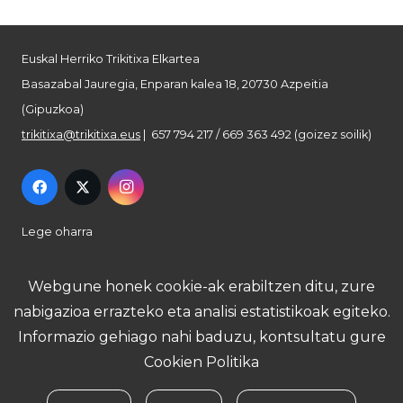
Euskal Herriko Trikitixa Elkartea
Basazabal Jauregia, Enparan kalea 18, 20730 Azpeitia
(Gipuzkoa)
trikitixa@trikitixa.eus
| 657 794 217 / 669 363 492 (goizez soilik)
Lege oharra
Pribatutasun politika
Webgune honek cookie-ak erabiltzen ditu, zure
nabigazioa errazteko eta analisi estatistikoak egiteko.
Cookie politika
Informazio gehiago nahi baduzu, kontsultatu gure
Cookien Politika