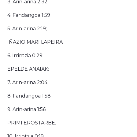
3. Arin-arina 2:32
4. Fandangoa 1:59
5. Arin-arina 2:19;
IÑAZIO MARI LAPEIRA:
6. Irrintzia 0:29;
EPELDE ANAIAK:
7. Arin-arina 2:04
8. Fandangoa 1:58
9. Arin-arina 1:56;
PRIMI EROSTARBE:
10. Irrintzia 0:19;