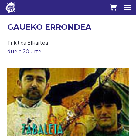
GAUEKO ERRONDEA
Trikitixa Elkartea
duela 20 urte