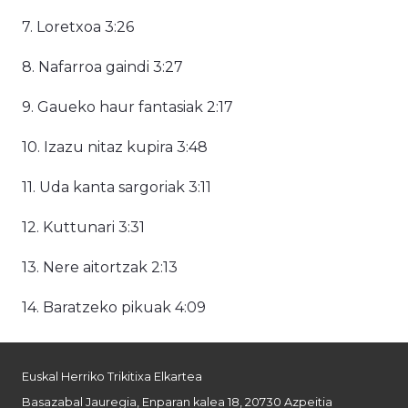
7. Loretxoa 3:26
8. Nafarroa gaindi 3:27
9. Gaueko haur fantasiak 2:17
10. Izazu nitaz kupira 3:48
11. Uda kanta sargoriak 3:11
12. Kuttunari 3:31
13. Nere aitortzak 2:13
14. Baratzeko pikuak 4:09
Euskal Herriko Trikitixa Elkartea
Basazabal Jauregia, Enparan kalea 18, 20730 Azpeitia