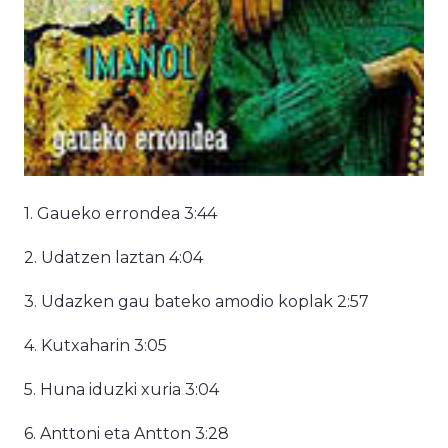
1. Gaueko errondea 3:44
2. Udatzen laztan 4:04
3. Udazken gau bateko amodio koplak 2:57
4. Kutxaharin 3:05
5. Huna iduzki xuria 3:04
6. Anttoni eta Antton 3:28