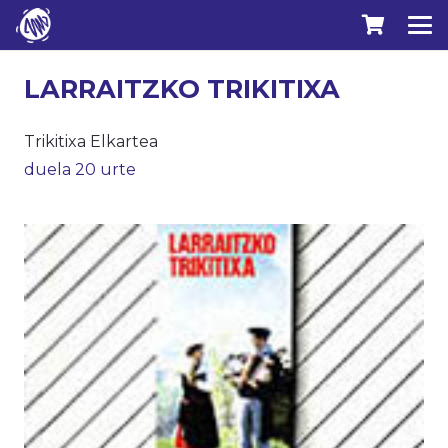
LARRAITZKO TRIKITIXA
Trikitixa Elkartea
duela 20 urte