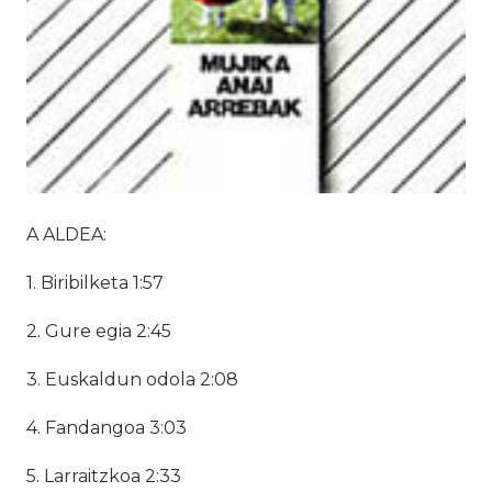
A ALDEA:
1. Biribilketa 1:57
2. Gure egia 2:45
3. Euskaldun odola 2:08
4. Fandangoa 3:03
5. Larraitzkoa 2:33