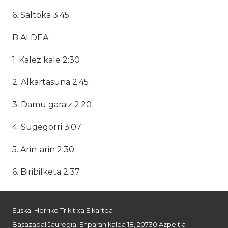
6. Saltoka 3:45
B ALDEA:
1. Kalez kale 2:30
2. Alkartasuna 2:45
3. Damu garaiz 2:20
4. Sugegorri 3:07
5. Arin-arin 2:30
6. Biribilketa 2:37
Euskal Herriko Trikitixa Elkartea
Basazabal Jauregia, Enparan kalea 18, 20730 Azpeitia