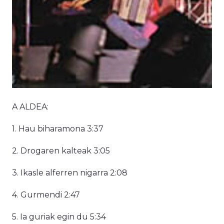
A ALDEA:
1. Hau biharamona 3:37
2. Drogaren kalteak 3:05
3. Ikasle alferren nigarra 2:08
4. Gurmendi 2:47
5. Ia guriak egin du 5:34