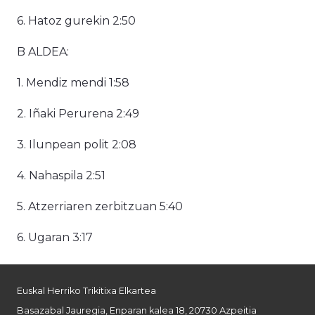
6. Hatoz gurekin 2:50
B ALDEA:
1. Mendiz mendi 1:58
2. Iñaki Perurena 2:49
3. Ilunpean polit 2:08
4. Nahaspila 2:51
5. Atzerriaren zerbitzuan 5:40
6. Ugaran 3:17
Euskal Herriko Trikitixa Elkartea
Basazabal Jauregia, Enparan kalea 18, 20730 Azpeitia