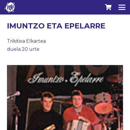
IMUNTZO ETA EPELARRE
Trikitixa Elkartea
duela 20 urte