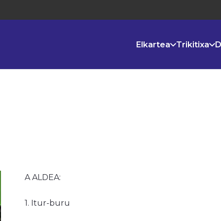
Elkartea
Trikitixa
D
A ALDEA:
1. Itur-buru