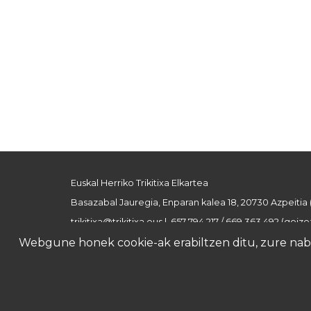
Euskal Herriko Trikitixa Elkartea
Basazabal Jauregia, Enparan kalea 18, 20730 Azpeitia
trikitixa@trikitixa.eus
| 657 794 217 / 669 363 492 (goizez
Webgune honek cookie-ak erabiltzen ditu, zure nabig
Lege oharra
Pribatutasun politika
Cookie politi