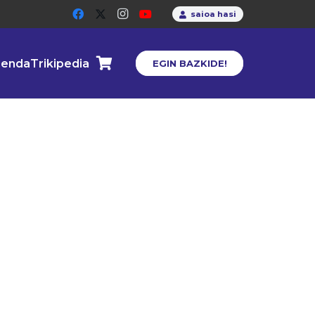
saioa hasi
enda
Trikipedia
EGIN BAZKIDE!