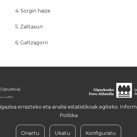
4. Sorgin haize
5. Zailtasun
6. Galtzagorri
 (Gipuzkoa)
 soilik)
azioa errazteko eta analisi estatistikoak egiteko. Info
Politika
Onartu
Ukatu
Konfiguratu
ka