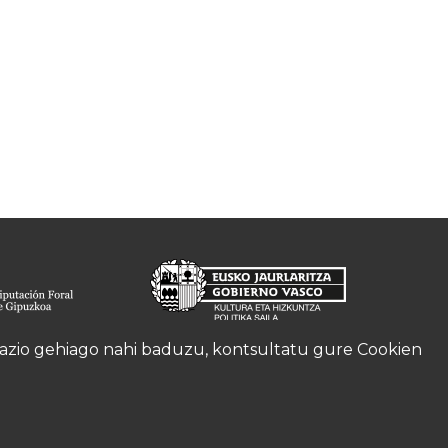
rmazio gehiago nahi baduzu, kontsultatu gure
Cookien