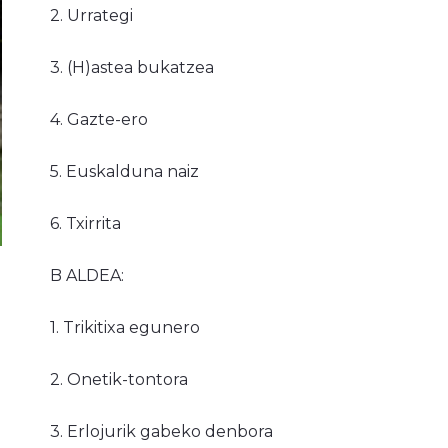
2. Urrategi
3. (H)astea bukatzea
4. Gazte-ero
5. Euskalduna naiz
6. Txirrita
B ALDEA:
1. Trikitixa egunero
2. Onetik-tontora
3. Erlojurik gabeko denbora