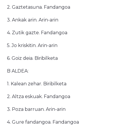
2. Gaztetasuna. Fandangoa
3. Ankak arin. Arin-arin
4. Zutik gazte. Fandangoa
5. Jo kriskitin. Arin-arin
6. Goiz deia. Biribilketa
B ALDEA:
1. Kalean zehar. Biribilketa
2. Altza eskuak. Fandangoa
3. Poza barruan. Arin-arin
4. Gure fandangoa. Fandangoa