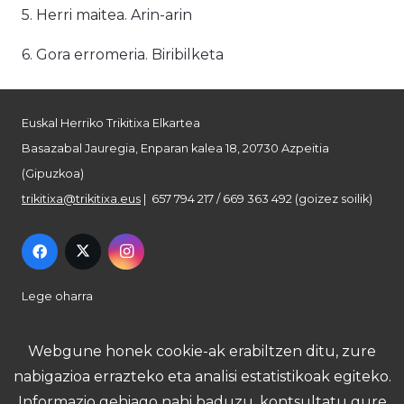
5. Herri maitea. Arin-arin
6. Gora erromeria. Biribilketa
Euskal Herriko Trikitixa Elkartea
Basazabal Jauregia, Enparan kalea 18, 20730 Azpeitia
(Gipuzkoa)
trikitixa@trikitixa.eus
| 657 794 217 / 669 363 492 (goizez soilik)
Lege oharra
Pribatutasun politika
Webgune honek cookie-ak erabiltzen ditu, zure
nabigazioa errazteko eta analisi estatistikoak egiteko.
Cookie politika
Informazio gehiago nahi baduzu, kontsultatu gure