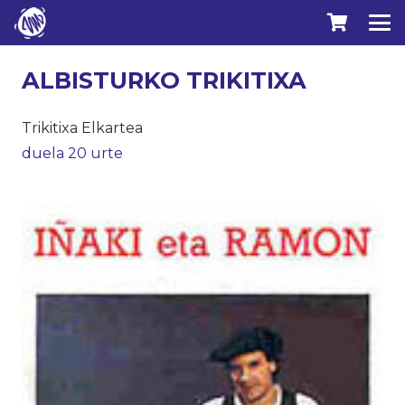
ALBISTURKO TRIKITIXA
Trikitixa Elkartea
duela 20 urte