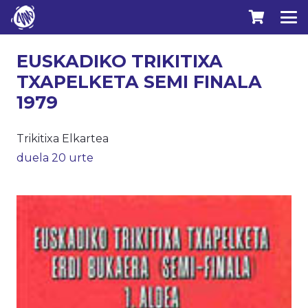
EUSKADIKO TRIKITIXA
TXAPELKETA SEMI FINALA
1979
Trikitixa Elkartea
duela 20 urte