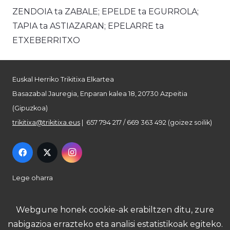
ZENDOIA ta ZABALE; EPELDE ta EGURROLA;
TAPIA ta ASTIAZARAN; EPELARRE ta
ETXEBERRITXO
Euskal Herriko Trikitixa Elkartea
Basazabal Jauregia, Enparan kalea 18, 20730 Azpeitia
(Gipuzkoa)
trikitixa@trikitixa.eus
| 657 794 217 / 669 363 492 (goizez soilik)
Lege oharra
Pribatutasun politika
Webgune honek cookie-ak erabiltzen ditu, zure
nabigazioa errazteko eta analisi estatistikoak egiteko.