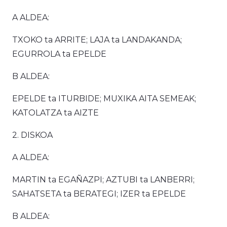
A ALDEA:
TXOKO ta ARRITE; LAJA ta LANDAKANDA;
EGURROLA ta EPELDE
B ALDEA:
EPELDE ta ITURBIDE; MUXIKA AITA SEMEAK;
KATOLATZA ta AIZTE
2. DISKOA
A ALDEA:
MARTIN ta EGAÑAZPI; AZTUBI ta LANBERRI;
SAHATSETA ta BERATEGI; IZER ta EPELDE
B ALDEA: