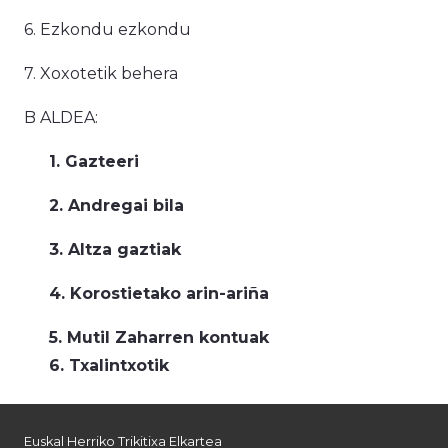
6. Ezkondu ezkondu
7. Xoxotetik behera
B ALDEA:
1. Gazteeri
2. Andregai bila
3. Altza gaztiak
4. Korostietako arin-ariña
5. Mutil Zaharren kontuak
6. Txalintxotik
Euskal Herriko Trikitixa Elkartea