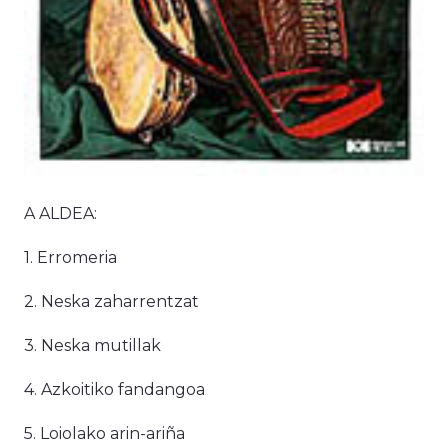
A ALDEA:
1. Erromeria
2. Neska zaharrentzat
3. Neska mutillak
4. Azkoitiko fandangoa
5. Loiolako arin-ariña