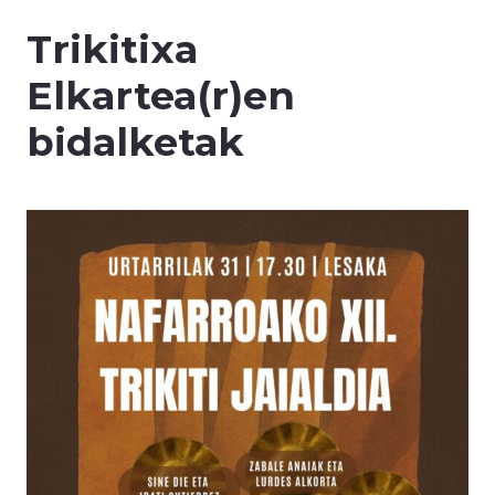
Trikitixa
Elkartea(r)en
bidalketak