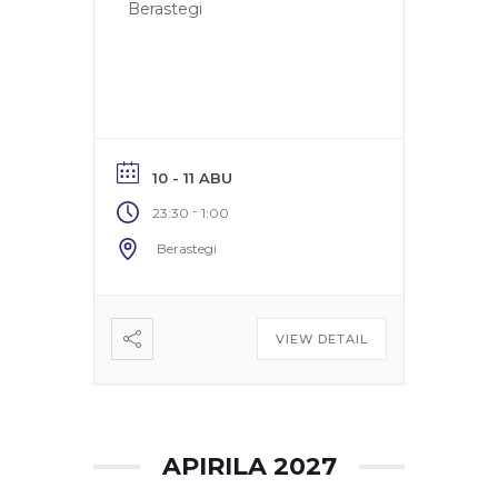
Berastegi
10 - 11 ABU
-
23:30
1:00
Berastegi
VIEW DETAIL
APIRILA 2027