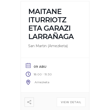
MAITANE
ITURRIOTZ
ETA GARAZI
LARRAÑAGA
San Martin (Amezketa)
09 ABU
-
18:00
19:30
Amezketa
VIEW DETAIL