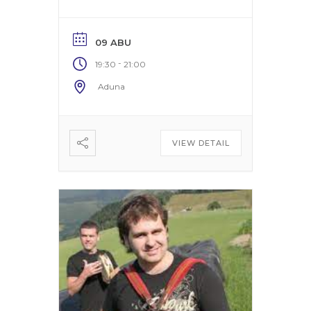
09 ABU
-
19:30
21:00
Aduna
VIEW DETAIL