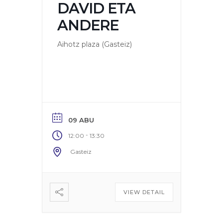
DAVID ETA
ANDERE
Aihotz plaza (Gasteiz)
09 ABU
-
12:00
13:30
Gasteiz
VIEW DETAIL