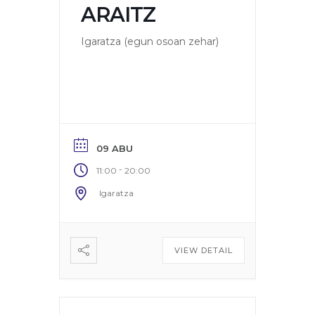
ARAITZ
Igaratza (egun osoan zehar)
09 ABU
-
11:00
20:00
Igaratza
VIEW DETAIL