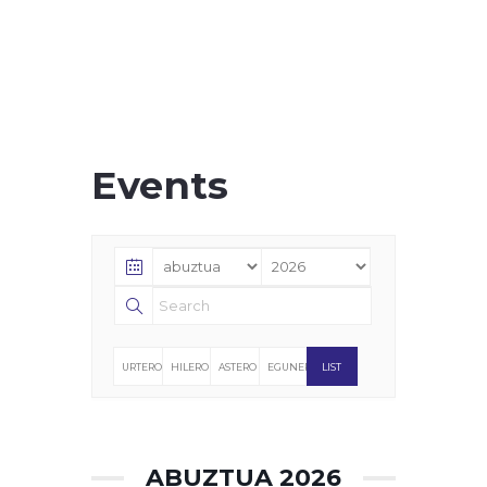
Events
URTERO
HILERO
ASTERO
EGUNERO
LIST
ABUZTUA 2026