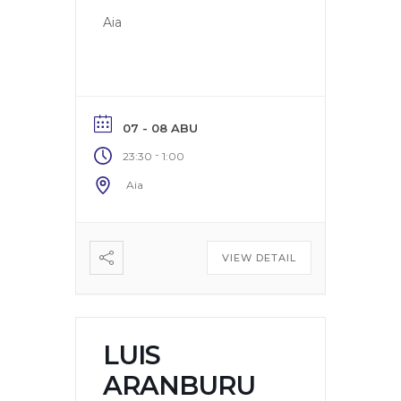
Aia
07 - 08 ABU
-
23:30
1:00
Aia
VIEW DETAIL
LUIS
ARANBURU