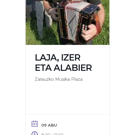
LAJA, IZER
ETA ALABIER
Zarauzko Musika Plaza
09 ABU
-
19:30
21:00