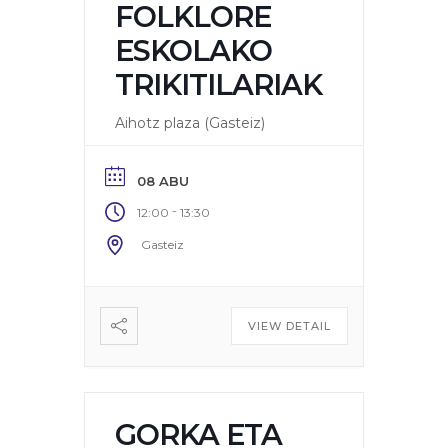
FOLKLORE
ESKOLAKO
TRIKITILARIAK
Aihotz plaza (Gasteiz)
08 ABU
-
12:00
13:30
Gasteiz
VIEW DETAIL
GORKA ETA